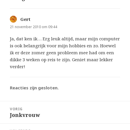
Gert
schreef:
21 november 2010 om 09:44
Ja, dat ken ik… Erg leuk altijd, maar mijn computer
is ook belangrijk voor mijn hobbies en zo. Hoewel
ik er deze zomer geen probleem mee had om een
dikke 3 weken op reis te zijn. Geniet maar lekker
verder!
Reacties zijn gesloten.
Bericht
VORIG
navigatie
Jonkvrouw
Vorig
bericht: