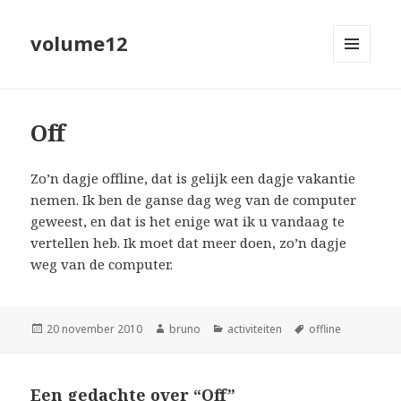
volume12
MENU
EN
WIDGETS
Off
Zo’n dagje offline, dat is gelijk een dagje vakantie
nemen. Ik ben de ganse dag weg van de computer
geweest, en dat is het enige wat ik u vandaag te
vertellen heb. Ik moet dat meer doen, zo’n dagje
weg van de computer.
Geplaatst
Auteur
Categorieën
Tags
20 november 2010
bruno
activiteiten
offline
op
Een gedachte over “Off”