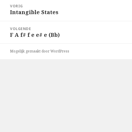
Bericht
VORIG
navigatie
Intangible States
Vorig
bericht:
VOLGENDE
F A f# f e e# e (Bb)
Volgend
bericht:
Mogelijk gemaakt door WordPress