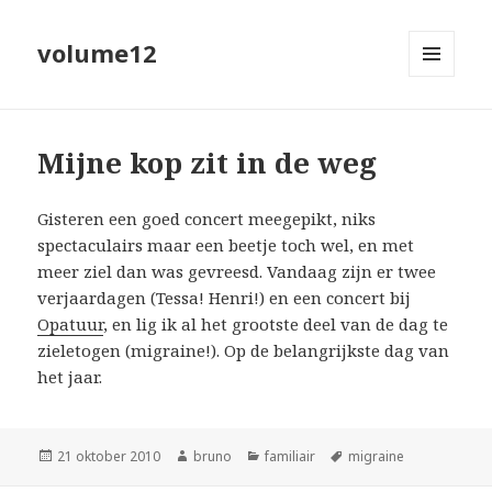
volume12
MENU
EN
WIDGETS
Mijne kop zit in de weg
Gisteren een goed concert meegepikt, niks
spectaculairs maar een beetje toch wel, en met
meer ziel dan was gevreesd. Vandaag zijn er twee
verjaardagen (Tessa! Henri!) en een concert bij
Opatuur
, en lig ik al het grootste deel van de dag te
zieletogen (migraine!). Op de belangrijkste dag van
het jaar.
Geplaatst
Auteur
Categorieën
Tags
21 oktober 2010
bruno
familiair
migraine
op