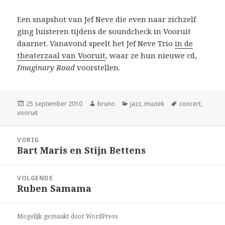
Een snapshot van Jef Neve die even naar zichzelf
ging luisteren tijdens de soundcheck in Vooruit
daarnet. Vanavond speelt het Jef Neve Trio
in de
theaterzaal van Vooruit
, waar ze hun nieuwe cd,
Imaginary Road
voorstellen.
Geplaatst
Auteur
Categorieën
Tags
25 september 2010
bruno
jazz
,
muziek
concert
,
op
vooruit
Bericht
VORIG
navigatie
Bart Maris en Stijn Bettens
Vorig
bericht:
VOLGENDE
Ruben Samama
Volgend
bericht:
Mogelijk gemaakt door WordPress