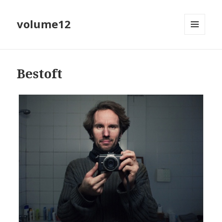
volume12
MENU
EN
WIDGETS
Bestoft