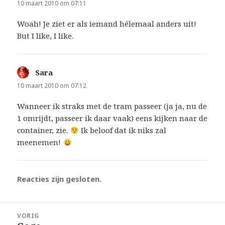
10 maart 2010 om 07:11
Woah! Je ziet er als iemand hélemaal anders uit!
But I like, I like.
Sara
schreef:
10 maart 2010 om 07:12
Wanneer ik straks met de tram passeer (ja ja, nu de
1 omrijdt, passeer ik daar vaak) eens kijken naar de
container, zie.
Ik beloof dat ik niks zal
meenemen!
Reacties zijn gesloten.
Bericht
VORIG
navigatie