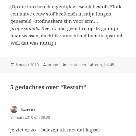
(Op die foto ben ik eigenlijk vreselijk bestoft. Flink
een halve eeuw stof heeft zich in mijn longen
genesteld –stofmaskers zijn voor erm…
professionals
. Nee, ik had geen bril op. Ik ga mijn
haar wassen, dacht ik vanochtend toen ik opstond.
Wel, dat was nuttig.)
Geplaatst
Auteur
Categorieën
Tags
8 maart 2010
bruno
activiteiten
ego
,
ka145
op
5 gedachtes over “Bestoft”
karim
schreef:
9 maart 2010 om 09:38
je ziet er zo …belezen uit met dat kapsel