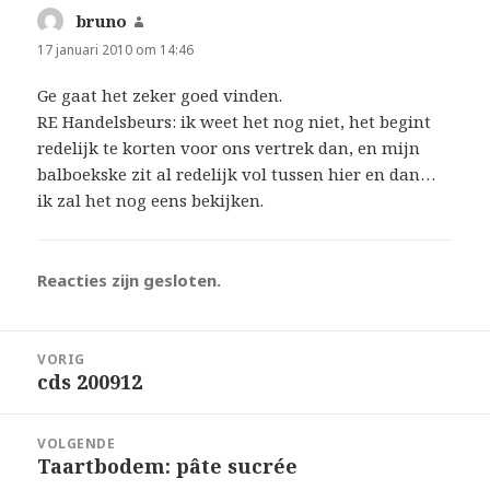
bruno
schreef:
17 januari 2010 om 14:46
Ge gaat het zeker goed vinden.
RE Handelsbeurs: ik weet het nog niet, het begint
redelijk te korten voor ons vertrek dan, en mijn
balboekske zit al redelijk vol tussen hier en dan…
ik zal het nog eens bekijken.
Reacties zijn gesloten.
Bericht
VORIG
navigatie
cds 200912
Vorig
bericht:
VOLGENDE
Taartbodem: pâte sucrée
Volgend