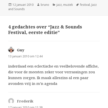
Geplaatst
Auteur
Categorieën
Tags
12 januari 2010
bruno
jazz
,
muziek
festival
,
Jazz
op
and Sounds
4 gedachtes over “Jazz & Sounds
Festival, eerste editie”
Guy
schreef:
13 januari 2010 om 12:44
inderdaad een eclectische en veelbelovende affiche,
die voor de meesten zeker voor verrassingen zou
kunnen zorgen. Ik maak alleszins al een paar
avonden vrij in m’n agenda
Frederik
schreef:
17 januari 2010 om 11:38