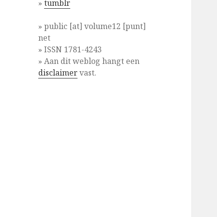
»
tumblr
» public [at] volume12 [punt]
net
» ISSN 1781-4243
» Aan dit weblog hangt een
disclaimer
vast.