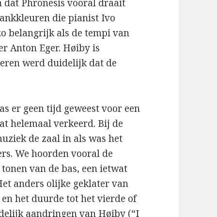
n dat Phronesis vooral draait
ankkleuren die pianist Ivo
zo belangrijk als de tempi van
r Anton Eger. Høiby is
teren werd duidelijk dat de
was er geen tijd geweest voor een
at helemaal verkeerd. Bij de
uziek de zaal in als was het
ers. We hoorden vooral de
 tonen van de bas, een ietwat
et anders olijke geklater van
en het duurde tot het vierde of
ldelijk aandringen van Høiby (“I