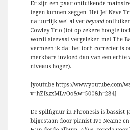
Er zijn een paar ontluikende mainst
tegen kunnen zeggen. Het Jef Neve Tri
natuurlijk wel al ver
beyond
ontluiken
Cowley Trio (tot op zekere hoogte toch
wordt steevast vergeleken met The Bad 
vermeen ik dat het toch correcter is 
merkbare invloed dan van een echte v
niveaus hoger).
[youtube https://www.youtube.com/w
v=hZIszxMLvOo&w=500&h=284]
De spilfiguur in Phronesis is bassist 
bijgestaan door pianist Ivo Neame e
Hun derde album,
Alive
, zorgde voor