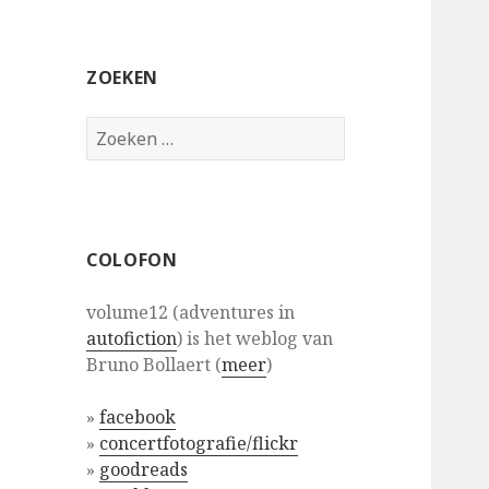
ZOEKEN
Zoeken
naar:
COLOFON
volume12 (adventures in
autofiction
) is het weblog van
Bruno Bollaert (
meer
)
»
facebook
»
concertfotografie/flickr
»
goodreads