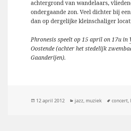
achtergrond van wandelaars, vlieden
ondergaande zon. Veel dichter bij e
dan op dergelijke kleinschaliger locati
Phronesis speelt op 15 april on 17u in
Oostende (achter het stedelijk zwembad
Gaanderijen).
Geplaatst
Categorieën
Tags
12 april 2012
jazz
,
muziek
concert
,
op