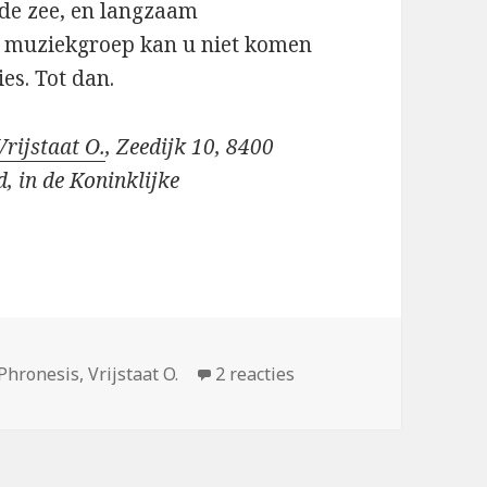
de zee, en langzaam
en muziekgroep kan u niet komen
es. Tot dan.
Vrijstaat O.
, Zeedijk 10, 8400
, in de Koninklijke
op Phronesis (zondag in
Phronesis
,
Vrijstaat O.
2 reacties