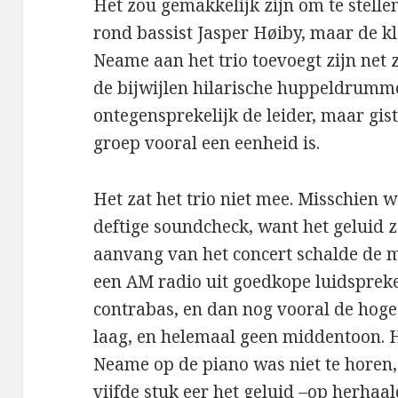
Het zou gemakkelijk zijn om te stelle
rond bassist Jasper Høiby, maar de kl
Neame aan het trio toevoegt zijn net 
de bijwijlen hilarische huppeldrumme
ontegensprekelijk de leider, maar gis
groep vooral een eenheid is.
Het zat het trio niet mee. Misschien 
deftige soundcheck, want het geluid z
aanvang van het concert schalde de m
een AM radio uit goedkope luidsprek
contrabas, en dan nog vooral de hoge
laag, en helemaal geen middentoon. H
Neame op de piano was niet te horen, 
vijfde stuk eer het geluid –op herhaa