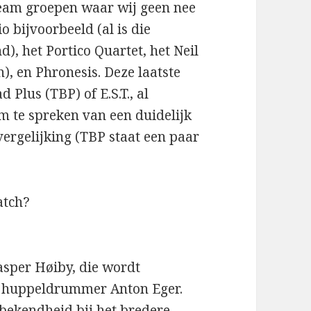
ream groepen waar wij geen nee
o bijvoorbeeld (al is die
d), het Portico Quartet, het Neil
), en Phronesis. Deze laatste
Plus (TBP) of E.S.T., al
om te spreken van een duidelijk
ergelijking (TBP staat een paar
atch?
Jasper Høiby, die wordt
n huppeldrummer Anton Eger.
 bekendheid bij het bredere