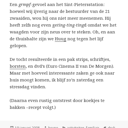
Een
grmpf
-gevoel aan het Sint-Pietersstation:
hoewel wij ijverig naar de bestuurder van de 21
zwaaiden, wou hij ons niet meer meenemen. Hij
heeft zelfs nog even ge
ting-ting-ting
d omdat we het
waagden voor zijn neus over te steken. Oh, en aan
de thuishalte zijn we
Huug
nog tegen het lijf
gelopen.
De tocht resulteerde in een pak strips, schriftjes,
borsten
, en dvd’s (Euro Cinema II van De Morgen).
Maar met hoeveel interessante zaken ge ook naar
huis moogt komen, ik blijf zo’n zaterdag een
stressdag vinden.
(Daarna even rustig ontstrest door koekjes te
bakken –recept volgt.)
Geplaatst
Auteur
Categorieën
Tags
19 januari 2008
bruno
activiteiten
,
familiair
druk
,