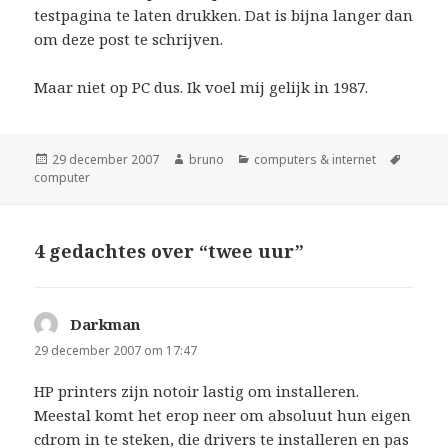
testpagina te laten drukken. Dat is bijna langer dan
om deze post te schrijven.
Maar niet op PC dus. Ik voel mij gelijk in 1987.
Geplaatst
Auteur
Categorieën
Tags
29 december 2007
bruno
computers & internet
op
computer
4 gedachtes over “twee uur”
Darkman
schreef:
29 december 2007 om 17:47
HP printers zijn notoir lastig om installeren.
Meestal komt het erop neer om absoluut hun eigen
cdrom in te steken, die drivers te installeren en pas