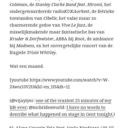
Coleman
, de
Stanley Clarke Band feat. Hiromi
, het
ondergewaardeerde
radioKUKAorkest
, de feërieke
toestanden van
Cibelle
, het valse maar zo
charmerende gedoe van
Vive Le Jazz
, de
misselijkmakende maar fantastische bas van
Kruder & Dorfmeister
, ABBA bij
Root
, de ambiance
bij
Madness
, en het onvergetelijke concert van de
fragiele
Trixie Whitley
.
Wat een maand.
[youtube https://www.youtube.com/watch?v=W-
Z4wu53V2U&hl=en_US&fs=1]
(@vijayiyer:
one of the craziest 25 minutes of my
life ever
; @mcbridesworld:
I have no words to
describe what happened on stage in Gent tonight.
)
Alano Gruarin Trio Feat. Carlo Nardozza
/ 03-07-