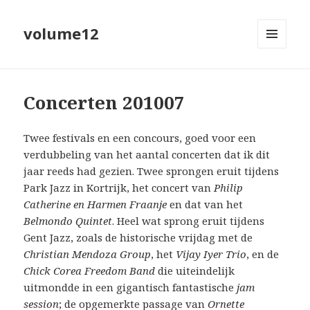
volume12
MENU
EN
WIDGETS
Concerten 201007
Twee festivals en een concours, goed voor een
verdubbeling van het aantal concerten dat ik dit
jaar reeds had gezien. Twee sprongen eruit tijdens
Park Jazz in Kortrijk, het concert van
Philip
Catherine en Harmen Fraanje
en dat van het
Belmondo Quintet
. Heel wat sprong eruit tijdens
Gent Jazz, zoals de historische vrijdag met de
Christian Mendoza Group
, het
Vijay Iyer Trio
, en de
Chick Corea Freedom Band
die uiteindelijk
uitmondde in een gigantisch fantastische
jam
session
; de opgemerkte passage van
Ornette