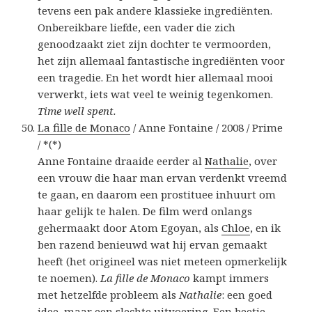
tevens een pak andere klassieke ingrediënten.
Onbereikbare liefde, een vader die zich
genoodzaakt ziet zijn dochter te vermoorden,
het zijn allemaal fantastische ingrediënten voor
een tragedie. En het wordt hier allemaal mooi
verwerkt, iets wat veel te weinig tegenkomen.
Time well spent.
La fille de Monaco
/ Anne Fontaine / 2008 / Prime
/ *(*)
Anne Fontaine draaide eerder al
Nathalie
, over
een vrouw die haar man ervan verdenkt vreemd
te gaan, en daarom een prostituee inhuurt om
haar gelijk te halen. De film werd onlangs
gehermaakt door Atom Egoyan, als
Chloe
, en ik
ben razend benieuwd wat hij ervan gemaakt
heeft (het origineel was niet meteen opmerkelijk
te noemen).
La fille de Monaco
kampt immers
met hetzelfde probleem als
Nathalie
: een goed
idee, maar een slechte uitvoering. Een beetje