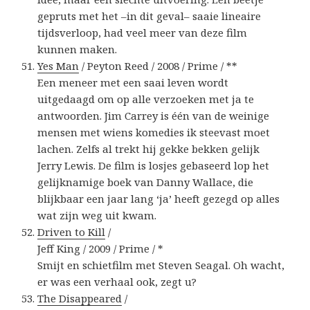
gepruts met het –in dit geval– saaie lineaire
tijdsverloop, had veel meer van deze film
kunnen maken.
Yes Man
/ Peyton Reed / 2008 / Prime / **
Een meneer met een saai leven wordt
uitgedaagd om op alle verzoeken met ja te
antwoorden. Jim Carrey is één van de weinige
mensen met wiens komedies ik steevast moet
lachen. Zelfs al trekt hij gekke bekken gelijk
Jerry Lewis. De film is losjes gebaseerd lop het
gelijknamige boek van Danny Wallace, die
blijkbaar een jaar lang ‘ja’ heeft gezegd op alles
wat zijn weg uit kwam.
Driven to Kill
/
Jeff King / 2009 / Prime / *
Smijt en schietfilm met Steven Seagal. Oh wacht,
er was een verhaal ook, zegt u?
The Disappeared
/