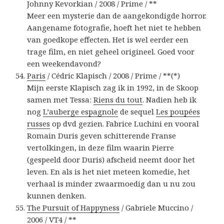
Johnny Kevorkian / 2008 / Prime / **
Meer een mysterie dan de aangekondigde horror.
Aangename fotografie, hoeft het niet te hebben
van goedkope effecten. Het is wel eerder een
trage film, en niet geheel origineel. Goed voor
een weekendavond?
Paris
/ Cédric Klapisch / 2008 / Prime / **(*)
Mijn eerste Klapisch zag ik in 1992, in de Skoop
samen met Tessa:
Riens du tout
. Nadien heb ik
nog
L’auberge espagnole
de sequel
Les poupées
russes
op dvd gezien. Fabrice Luchini en vooral
Romain Duris geven schitterende Franse
vertolkingen, in deze film waarin Pierre
(gespeeld door Duris) afscheid neemt door het
leven. En als is het niet meteen komedie, het
verhaal is minder zwaarmoedig dan u nu zou
kunnen denken.
The Pursuit of Happyness
/ Gabriele Muccino /
2006 / VT4 / **