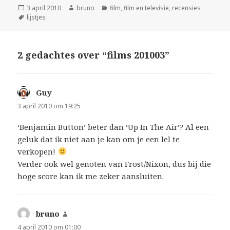
Geplaatst
Auteur
Categorieën
3 april 2010
bruno
film
,
film en televisie
,
recensies
op
Tags
lijstjes
2 gedachtes over “films 201003”
Guy
schreef:
3 april 2010 om 19:25
‘Benjamin Button’ beter dan ‘Up In The Air’? Al een
geluk dat ik niet aan je kan om je een lel te
verkopen!
Verder ook wel genoten van Frost/Nixon, dus bij die
hoge score kan ik me zeker aansluiten.
bruno
schreef:
4 april 2010 om 01:00