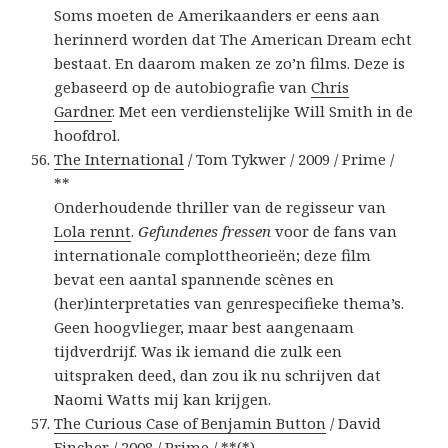
Soms moeten de Amerikaanders er eens aan
herinnerd worden dat The American Dream echt
bestaat. En daarom maken ze zo’n films. Deze is
gebaseerd op de autobiografie van
Chris
Gardner
. Met een verdienstelijke Will Smith in de
hoofdrol.
The International
/ Tom Tykwer / 2009 / Prime /
**
Onderhoudende thriller van de regisseur van
Lola rennt
.
Gefundenes fressen
voor de fans van
internationale complottheorieën; deze film
bevat een aantal spannende scènes en
(her)interpretaties van genrespecifieke thema’s.
Geen hoogvlieger, maar best aangenaam
tijdverdrijf. Was ik iemand die zulk een
uitspraken deed, dan zou ik nu schrijven dat
Naomi Watts mij kan krijgen.
The Curious Case of Benjamin Button
/ David
Fincher / 2008 / Prime / **(*)