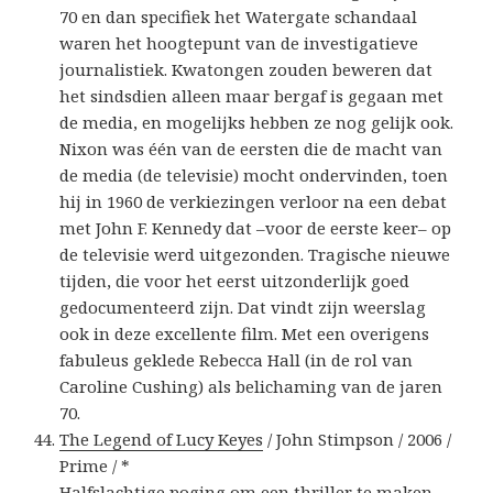
70 en dan specifiek het Watergate schandaal
waren het hoogtepunt van de investigatieve
journalistiek. Kwatongen zouden beweren dat
het sindsdien alleen maar bergaf is gegaan met
de media, en mogelijks hebben ze nog gelijk ook.
Nixon was één van de eersten die de macht van
de media (de televisie) mocht ondervinden, toen
hij in 1960 de verkiezingen verloor na een debat
met John F. Kennedy dat –voor de eerste keer– op
de televisie werd uitgezonden. Tragische nieuwe
tijden, die voor het eerst uitzonderlijk goed
gedocumenteerd zijn. Dat vindt zijn weerslag
ook in deze excellente film. Met een overigens
fabuleus geklede Rebecca Hall (in de rol van
Caroline Cushing) als belichaming van de jaren
70.
The Legend of Lucy Keyes
/ John Stimpson / 2006 /
Prime / *
Halfslachtige poging om een thriller te maken