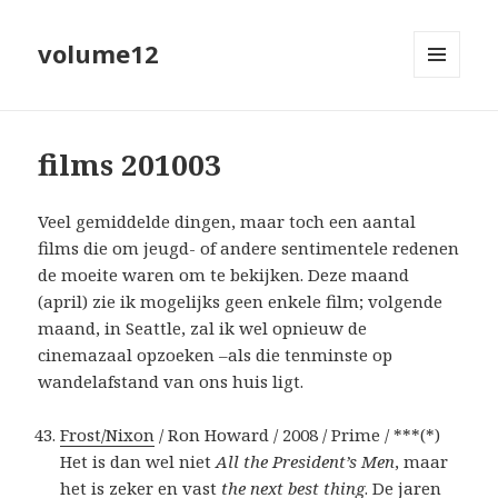
volume12
MENU
EN
WIDGETS
films 201003
Veel gemiddelde dingen, maar toch een aantal
films die om jeugd- of andere sentimentele redenen
de moeite waren om te bekijken. Deze maand
(april) zie ik mogelijks geen enkele film; volgende
maand, in Seattle, zal ik wel opnieuw de
cinemazaal opzoeken –als die tenminste op
wandelafstand van ons huis ligt.
Frost/Nixon
/ Ron Howard / 2008 / Prime / ***(*)
Het is dan wel niet
All the President’s Men
, maar
het is zeker en vast
the next best thing
. De jaren