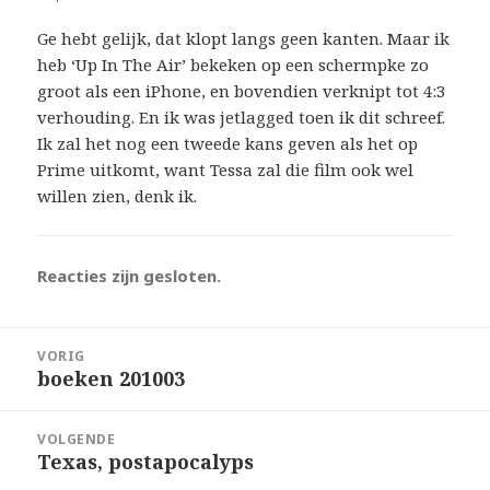
Ge hebt gelijk, dat klopt langs geen kanten. Maar ik
heb ‘Up In The Air’ bekeken op een schermpke zo
groot als een iPhone, en bovendien verknipt tot 4:3
verhouding. En ik was jetlagged toen ik dit schreef.
Ik zal het nog een tweede kans geven als het op
Prime uitkomt, want Tessa zal die film ook wel
willen zien, denk ik.
Reacties zijn gesloten.
Bericht
VORIG
navigatie
boeken 201003
Vorig
bericht:
VOLGENDE
Texas, postapocalyps
Volgend
bericht: