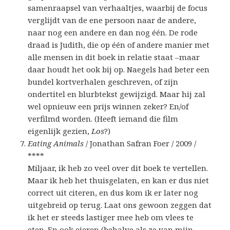
samenraapsel van verhaaltjes, waarbij de focus
verglijdt van de ene persoon naar de andere,
naar nog een andere en dan nog één. De rode
draad is Judith, die op één of andere manier met
alle mensen in dit boek in relatie staat –maar
daar houdt het ook bij op. Naegels had beter een
bundel kortverhalen geschreven, of zijn
ondertitel en blurbtekst gewijzigd. Maar hij zal
wel opnieuw een prijs winnen zeker? En/of
verfilmd worden. (Heeft iemand die film
eigenlijk gezien,
Los
?)
Eating Animals
/ Jonathan Safran Foer / 2009 /
****
Miljaar, ik heb zo veel over dit boek te vertellen.
Maar ik heb het thuisgelaten, en kan er dus niet
correct uit citeren, en dus kom ik er later nog
uitgebreid op terug. Laat ons gewoon zeggen dat
ik het er steeds lastiger mee heb om vlees te
eten. En ook eieren (behalve als ze van mijn