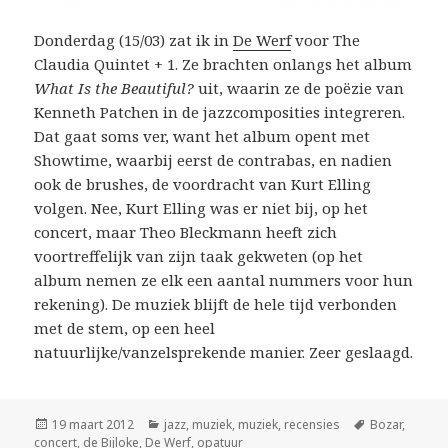
Donderdag (15/03) zat ik in
De Werf
voor The
Claudia Quintet + 1. Ze brachten onlangs het album
What Is the Beautiful?
uit, waarin ze de poëzie van
Kenneth Patchen in de jazzcomposities integreren.
Dat gaat soms ver, want het album opent met
Showtime, waarbij eerst de contrabas, en nadien
ook de brushes, de voordracht van Kurt Elling
volgen. Nee, Kurt Elling was er niet bij, op het
concert, maar Theo Bleckmann heeft zich
voortreffelijk van zijn taak gekweten (op het
album nemen ze elk een aantal nummers voor hun
rekening). De muziek blijft de hele tijd verbonden
met de stem, op een heel
natuurlijke/vanzelsprekende manier. Zeer geslaagd.
Geplaatst
Categorieën
Tags
19 maart 2012
jazz
,
muziek
,
muziek
,
recensies
Bozar
,
op
concert
,
de Bijloke
,
De Werf
,
opatuur