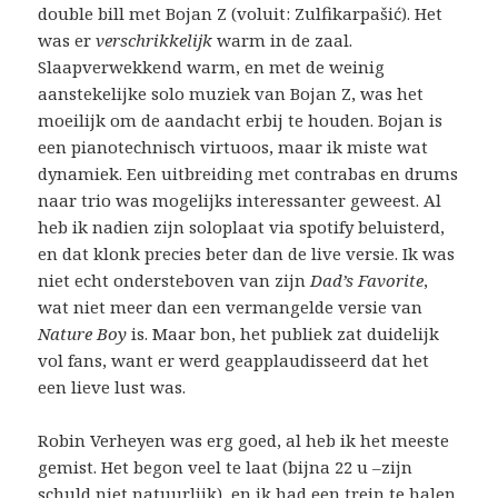
double bill met Bojan Z (voluit: Zulfikarpašić). Het
was er
verschrikkelijk
warm in de zaal.
Slaapverwekkend warm, en met de weinig
aanstekelijke solo muziek van Bojan Z, was het
moeilijk om de aandacht erbij te houden. Bojan is
een pianotechnisch virtuoos, maar ik miste wat
dynamiek. Een uitbreiding met contrabas en drums
naar trio was mogelijks interessanter geweest. Al
heb ik nadien zijn soloplaat via spotify beluisterd,
en dat klonk precies beter dan de live versie. Ik was
niet echt ondersteboven van zijn
Dad’s Favorite
,
wat niet meer dan een vermangelde versie van
Nature Boy
is. Maar bon, het publiek zat duidelijk
vol fans, want er werd geapplaudisseerd dat het
een lieve lust was.
Robin Verheyen was erg goed, al heb ik het meeste
gemist. Het begon veel te laat (bijna 22 u –zijn
schuld niet natuurlijk), en ik had een trein te halen