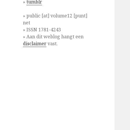
»
tumblr
» public [at] volume12 [punt]
net
» ISSN 1781-4243
» Aan dit weblog hangt een
disclaimer
vast.