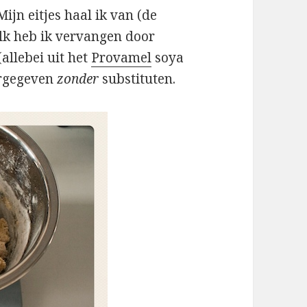
ijn eitjes haal ik van (de
lk heb ik vervangen door
allebei uit het
Provamel
soya
ergegeven
zonder
substituten.