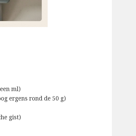
geen ml)
woog ergens rond de 50 g)
he gist)