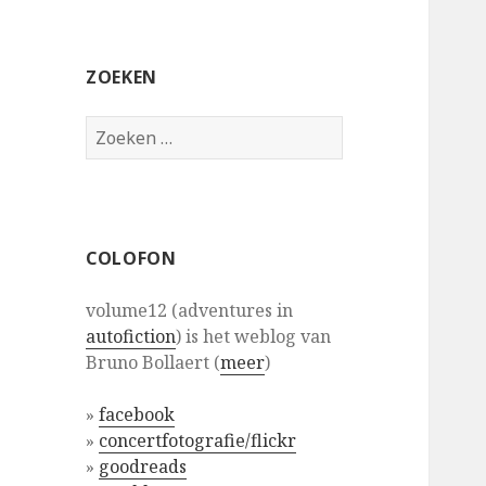
ZOEKEN
Zoeken
naar:
COLOFON
volume12 (adventures in
autofiction
) is het weblog van
Bruno Bollaert (
meer
)
»
facebook
»
concertfotografie/flickr
»
goodreads