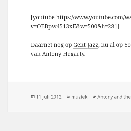
[youtube https://www.youtube.com/w
v=OEBpw4513xE&w=500&h=281]
Daarnet nog op
Gent Jazz
, nu al op 
van Antony Hegarty.
Geplaatst
Categorieën
Tags
11 juli 2012
muziek
Antony and the
op