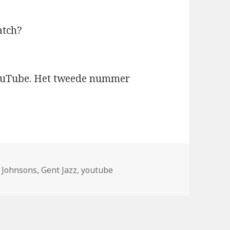
atch?
YouTube. Het tweede nummer
 Johnsons
,
Gent Jazz
,
youtube