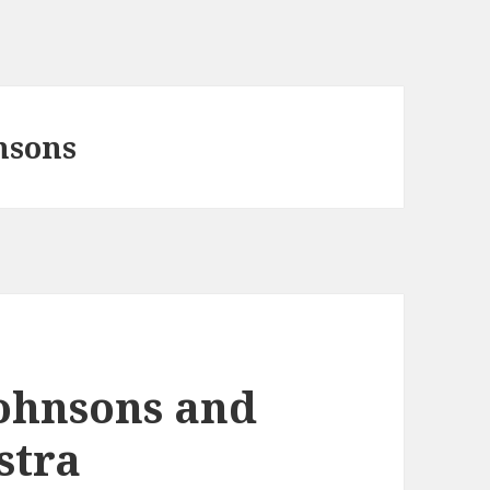
nsons
ohnsons and
stra