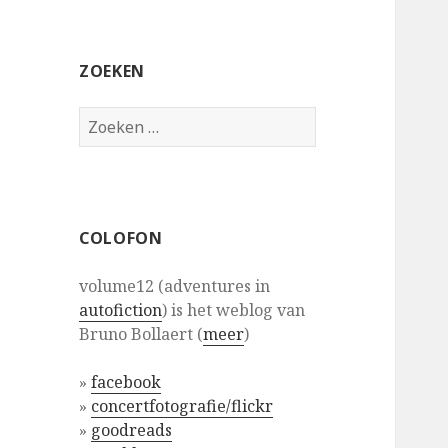
ZOEKEN
Zoeken
naar:
COLOFON
volume12 (adventures in
autofiction
) is het weblog van
Bruno Bollaert (
meer
)
»
facebook
»
concertfotografie/flickr
»
goodreads