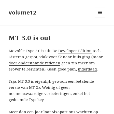
volume12
MENU
EN
WIDGETS
MT 3.0 is out
Movable Type 3.0 is uit. De
Developer Edition
toch.
Gisteren gespot, vlak voor ik naar huis ging (maar
door onderstaande redenen
geen zin meer om
erover te berichten). Geen goed plan,
inderdaad
.
Tsja. MT 3.0 is eigenlijk gewoon een betalende
versie van MT 2.x Weinig of geen
noemenswaardige verbeteringen, enkel het
gedoemde
Typekey
.
Meer dan een jaar laat
Sixapart
ons wachten op