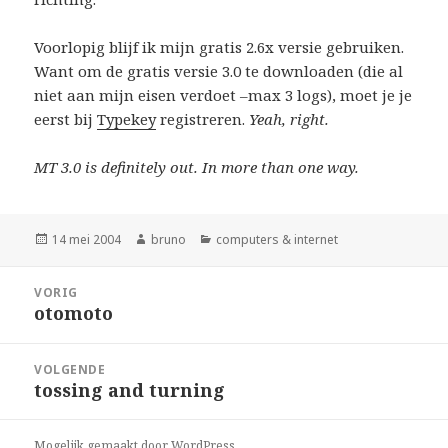
Voorlopig blijf ik mijn gratis 2.6x versie gebruiken.
Want om de gratis versie 3.0 te downloaden (die al
niet aan mijn eisen verdoet –max 3 logs), moet je je
eerst bij
Typekey
registreren.
Yeah, right.
MT 3.0 is definitely out. In more than one way.
Geplaatst
Auteur
Categorieën
14 mei 2004
bruno
computers & internet
op
Bericht
VORIG
navigatie
otomoto
Vorig
bericht:
VOLGENDE
tossing and turning
Volgend
bericht:
Mogelijk gemaakt door WordPress