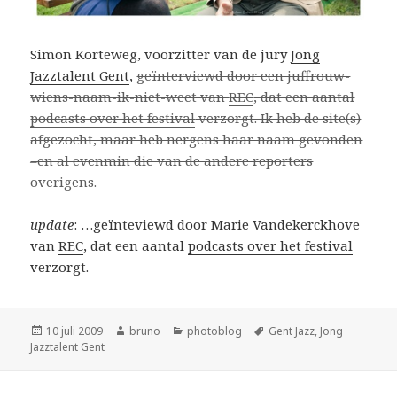
Simon Korteweg, voorzitter van de jury
Jong
Jazztalent Gent
,
geïnterviewd door een juffrouw-
wiens-naam-ik-niet-weet van
REC
, dat een aantal
podcasts over het festival
verzorgt. Ik heb de site(s)
afgezocht, maar heb nergens haar naam gevonden
–en al evenmin die van de andere reporters
overigens.
update
: …geïnteviewd door Marie Vandekerckhove
van
REC
, dat een aantal
podcasts over het festival
verzorgt.
Geplaatst
Auteur
Categorieën
Tags
10 juli 2009
bruno
photoblog
Gent Jazz
,
Jong
op
Jazztalent Gent