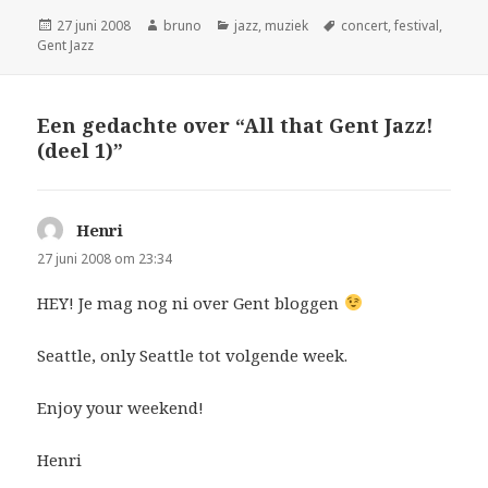
Geplaatst
Auteur
Categorieën
Tags
27 juni 2008
bruno
jazz
,
muziek
concert
,
festival
,
op
Gent Jazz
Een gedachte over “All that Gent Jazz!
(deel 1)”
Henri
schreef:
27 juni 2008 om 23:34
HEY! Je mag nog ni over Gent bloggen
Seattle, only Seattle tot volgende week.
Enjoy your weekend!
Henri