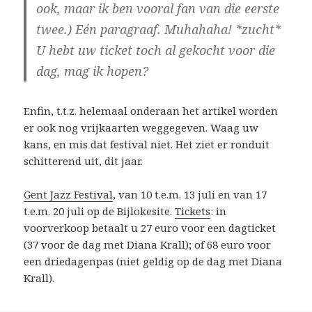
ook, maar ik ben vooral fan van die eerste
twee.) Eén paragraaf. Muhahaha! *zucht*
U hebt uw ticket toch al gekocht voor die
dag, mag ik hopen?
Enfin, t.t.z. helemaal onderaan het artikel worden
er ook nog vrijkaarten weggegeven. Waag uw
kans, en mis dat festival niet. Het ziet er ronduit
schitterend uit, dit jaar.
Gent Jazz Festival
, van 10 t.e.m. 13 juli en van 17
t.e.m. 20 juli op de Bijlokesite.
Tickets
: in
voorverkoop betaalt u 27 euro voor een dagticket
(37 voor de dag met Diana Krall); of 68 euro voor
een driedagenpas (niet geldig op de dag met Diana
Krall).