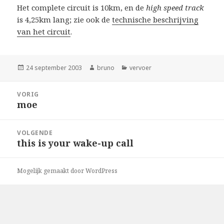
Het complete circuit is 10km, en de
high speed track
is 4,25km lang; zie ook de
technische beschrijving
van het circuit
.
Geplaatst
Auteur
Categorieën
24 september 2003
bruno
vervoer
op
Bericht
VORIG
navigatie
moe
Vorig
bericht:
VOLGENDE
this is your wake-up call
Volgend
bericht:
Mogelijk gemaakt door WordPress