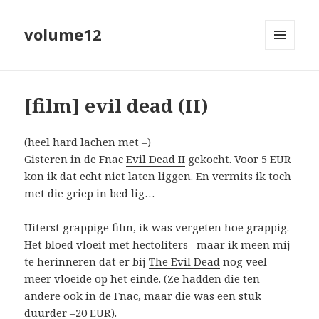
volume12
MENU
EN
WIDGETS
[film] evil dead (II)
(heel hard lachen met –)
Gisteren in de Fnac
Evil Dead II
gekocht. Voor 5 EUR
kon ik dat echt niet laten liggen. En vermits ik toch
met die griep in bed lig…
Uiterst grappige film, ik was vergeten hoe grappig.
Het bloed vloeit met hectoliters –maar ik meen mij
te herinneren dat er bij
The Evil Dead
nog veel
meer vloeide op het einde. (Ze hadden die ten
andere ook in de Fnac, maar die was een stuk
duurder –20 EUR).