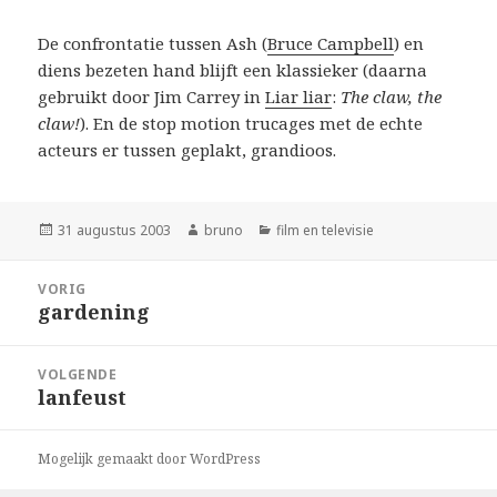
De confrontatie tussen Ash (
Bruce Campbell
) en
diens bezeten hand blijft een klassieker (daarna
gebruikt door Jim Carrey in
Liar liar
:
The claw, the
claw!
). En de stop motion trucages met de echte
acteurs er tussen geplakt, grandioos.
Geplaatst
Auteur
Categorieën
31 augustus 2003
bruno
film en televisie
op
Bericht
VORIG
navigatie
gardening
Vorig
bericht:
VOLGENDE
lanfeust
Volgend
bericht:
Mogelijk gemaakt door WordPress