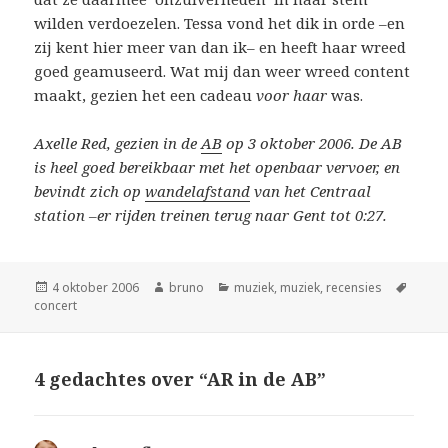
wilden verdoezelen. Tessa vond het dik in orde –en
zij kent hier meer van dan ik– en heeft haar wreed
goed geamuseerd. Wat mij dan weer wreed content
maakt, gezien het een cadeau
voor haar
was.
Axelle Red, gezien in de
AB
op 3 oktober 2006. De AB
is heel goed bereikbaar met het openbaar vervoer, en
bevindt zich op
wandelafstand
van het Centraal
station –er rijden treinen terug naar Gent tot 0:27.
Geplaatst
Auteur
Categorieën
Tags
4 oktober 2006
bruno
muziek
,
muziek
,
recensies
op
concert
4 gedachtes over “AR in de AB”