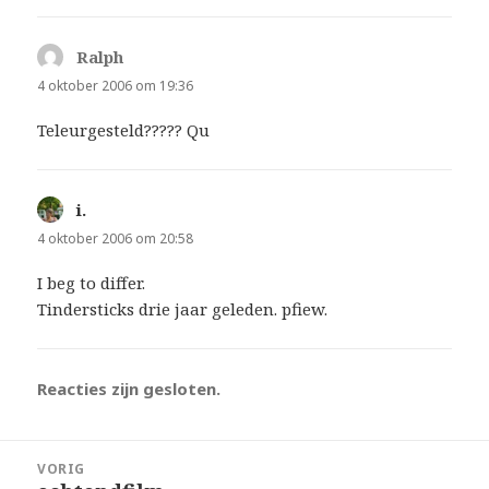
Ralph
schreef:
4 oktober 2006 om 19:36
Teleurgesteld????? Qu
i.
schreef:
4 oktober 2006 om 20:58
I beg to differ.
Tindersticks drie jaar geleden. pfiew.
Reacties zijn gesloten.
Bericht
VORIG
navigatie