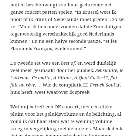
buiten beschouwing) zou haar gedurende het
ganse concert parten spelen. “In Brussel weet ik
nooit of ik Frans of Nederlands moet praten”, zo zei
ze. “Maar ik heb ondervonden dat de Franstaligen
tegenwoordig verschrikkelijk goed Nederlands
kunnen.” En na een halve seconde pauze, “et les
Flamands Français, évidemment.”
De tweede set was een
best of
, en werd duidelijk
veel meer gesmaakt door het publiek.
Sensualité
,
Je
t’attends
,
Ce matin
,
A tâtons
,
A Quoi Ca Sert?
,
J’ai
fait un rêve
, … Wie de compilatieCD
French Soul
in
huis heeft, weet waarover ik spreek.
Wat mij betreft een OK concert, met een dikke
pluim voor het geluidsvolume en de belichting, al
vond ik dat haar stem wat te weining volume
kreeg in vergelijking met de muziek. Maar ik denk
dat ze daarmee ‘onzuiverheden’ in haar stem