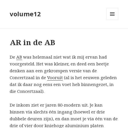
volume12
MENU
EN
WIDGETS
AR in de AB
De
AB
was helemaal niet wat ik mij ervan had
voorgesteld. Het was kleiner, en deed een beetje
denken aan een gekrompen versie van de
Concertzaal in de
Vooruit
(al is het eeuwen geleden
dat ik daar nog eens een voet heb binnengezet, in
die Concertzaal).
De inkom ziet er jaren 80-modern uit. Je kan
binnen via slechts één ingang (hoewel er drie
dubbele deuren zijn), en dan moet je via één van de
drie of vier door kniehoge aluminium platen