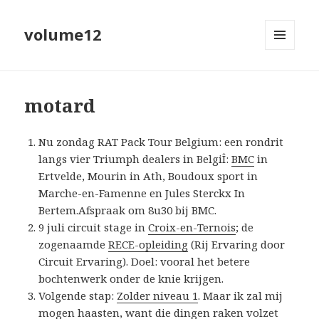
volume12
MENU
EN
WIDGETS
motard
Nu zondag RAT Pack Tour Belgium: een rondrit
langs vier Triumph dealers in BelgiÎ:
BMC
in
Ertvelde, Mourin in Ath, Boudoux sport in
Marche-en-Famenne en Jules Sterckx In
Bertem.Afspraak om 8u30 bij BMC.
9 juli circuit stage in
Croix-en-Ternois
; de
zogenaamde
RECE-opleiding
(Rij Ervaring door
Circuit Ervaring). Doel: vooral het betere
bochtenwerk onder de knie krijgen.
Volgende stap:
Zolder niveau 1
. Maar ik zal mij
mogen haasten, want die dingen raken volzet