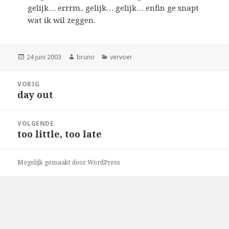
gelijk… errrm.. gelijk… gelijk… enfin ge snapt
wat ik wil zeggen.
Geplaatst
Auteur
Categorieën
24 juni 2003
bruno
vervoer
op
Bericht
VORIG
navigatie
day out
Vorig
bericht:
VOLGENDE
too little, too late
Volgend
bericht:
Mogelijk gemaakt door WordPress