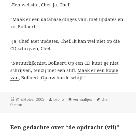
-Een website, Chef. Ja, Chef.
“Maak er een database dinges van, met updates en
zo, Bollaert.”
-Ja, Chef. Met updates, Chef. Ik kan wel niet op die
CD schrijven, Chef.
“Natuurlijk niet, Bollaert. Op een CD kunt ge niet
schrijven, tenzij met een stift.
Maak er een kopie
van
, Bollaert. Op uw harde schijf.”
Geplaatst
Auteur
Categorieën
Tags
31 oktober 2005
bruno
verhaaltjes
chef
,
op
faction
Een gedachte over “de opdracht (vii)”