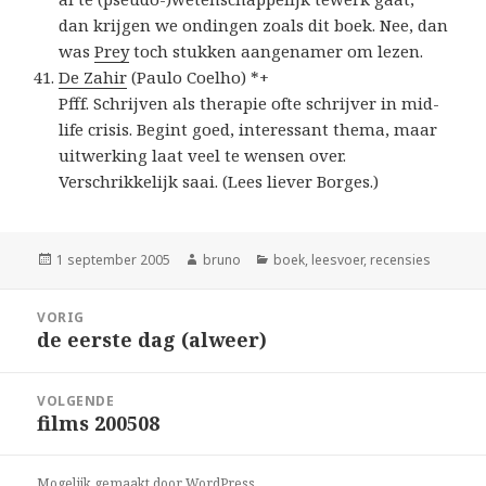
dan krijgen we ondingen zoals dit boek. Nee, dan
was
Prey
toch stukken aangenamer om lezen.
De Zahir
(Paulo Coelho) *+
Pfff. Schrijven als therapie ofte schrijver in mid-
life crisis. Begint goed, interessant thema, maar
uitwerking laat veel te wensen over.
Verschrikkelijk saai. (Lees liever Borges.)
Geplaatst
Auteur
Categorieën
1 september 2005
bruno
boek
,
leesvoer
,
recensies
op
Bericht
VORIG
navigatie
de eerste dag (alweer)
Vorig
bericht:
VOLGENDE
films 200508
Volgend
bericht:
Mogelijk gemaakt door WordPress