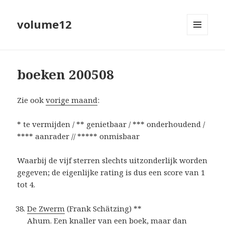
volume12
MENU
EN
WIDGETS
boeken 200508
Zie ook
vorige maand
:
* te vermijden / ** genietbaar / *** onderhoudend /
**** aanrader // ***** onmisbaar
Waarbij de vijf sterren slechts uitzonderlijk worden
gegeven; de eigenlijke rating is dus een score van 1
tot 4.
De Zwerm
(Frank Schätzing) **
Ahum. Een knaller van een boek, maar dan