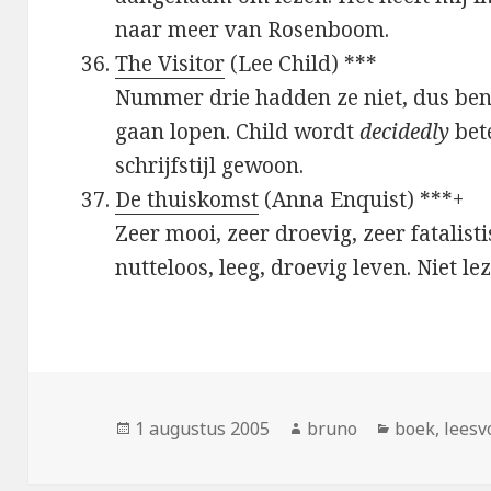
naar meer van Rosenboom.
The Visitor
(Lee Child) ***
Nummer drie hadden ze niet, dus be
gaan lopen. Child wordt
decidedly
bete
schrijfstijl gewoon.
De thuiskomst
(Anna Enquist) ***+
Zeer mooi, zeer droevig, zeer fatalist
nutteloos, leeg, droevig leven. Niet le
Geplaatst
Auteur
Categorieë
1 augustus 2005
bruno
boek
,
leesv
op