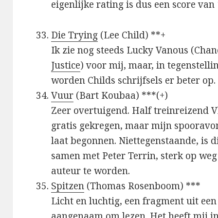
eigenlijke rating is dus een score van 1
Die Trying
(Lee Child) **+
Ik zie nog steeds Lucky Vanous (Ch
Justice
) voor mij, maar, in tegenstelli
worden Childs schrijfsels er beter op.
Vuur
(Bart Koubaa) ***(+)
Zeer overtuigend. Half treinreizend 
gratis gekregen, maar mijn spooravo
laat begonnen. Niettegenstaande, is d
samen met Peter Terrin, sterk op weg
auteur te worden.
Spitzen
(Thomas Rosenboom) ***
Licht en luchtig, een fragment uit ee
aangenaam om lezen. Het heeft mij i