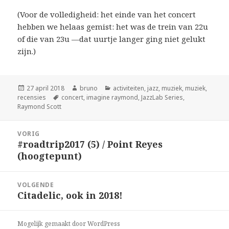
(Voor de volledigheid: het einde van het concert
hebben we helaas gemist: het was de trein van 22u
of die van 23u —dat uurtje langer ging niet gelukt
zijn.)
Geplaatst
Auteur
Categorieën
27 april 2018
bruno
activiteiten
,
jazz
,
muziek
,
muziek
,
op
Tags
recensies
concert
,
imagine raymond
,
JazzLab Series
,
Raymond Scott
Bericht
VORIG
navigatie
#roadtrip2017 (5) / Point Reyes
Vorig
(hoogtepunt)
bericht:
VOLGENDE
Citadelic, ook in 2018!
Volgend
bericht:
Mogelijk gemaakt door WordPress