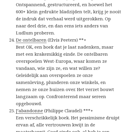
Ontspannend, gestructureerd, en hoewel het
600+ klein gedrukte bladzijden telt, krijg je nooit
de indruk dat verhaal werd uitgerokken. Op
naar deel drie, en dan eens iets anders van
Ludlum proberen.
De ontelbaren
(Elvis Peeters) **+
Best OK, een boek dat je laat nadenken, maar
met een krakemikkig einde. De ontelbaren
overspoelen West-Europa, waar komen ze
vandaan, wie zijn ze, en wat willen ze?
Geleidelijk aan overspoelen ze onze
samenleving, plunderen onze winkels, en
nemen ze onze huizen over. Het verzet bouwt
langzaam op. Confronterend maar sereen
opgebouwd.
J’abandonne
(Philippe Claudel) ***+
Een verschrikkelijk boek. Het pessimisme druipt
ervan af, alle vertrouwen kwijt in de
maatschappij. Goed einde ook, al heb je een