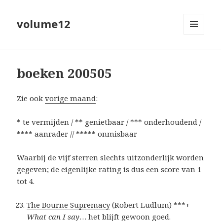
volume12
MENU
EN
WIDGETS
boeken 200505
Zie ook
vorige maand
:
* te vermijden / ** genietbaar / *** onderhoudend /
**** aanrader // ***** onmisbaar
Waarbij de vijf sterren slechts uitzonderlijk worden
gegeven; de eigenlijke rating is dus een score van 1
tot 4.
The Bourne Supremacy
(Robert Ludlum) ***+
What can I say
… het blijft gewoon goed.