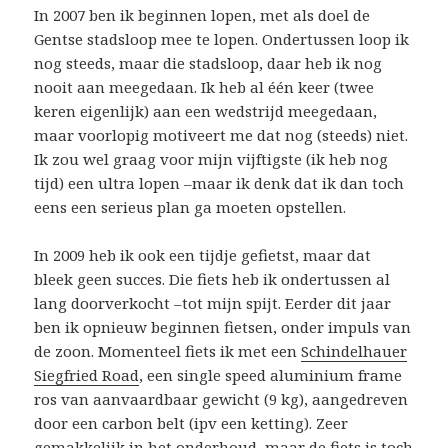
In 2007 ben ik beginnen lopen, met als doel de
Gentse stadsloop mee te lopen. Ondertussen loop ik
nog steeds, maar die stadsloop, daar heb ik nog
nooit aan meegedaan. Ik heb al één keer (twee
keren eigenlijk) aan een wedstrijd meegedaan,
maar voorlopig motiveert me dat nog (steeds) niet.
Ik zou wel graag voor mijn vijftigste (ik heb nog
tijd) een ultra lopen –maar ik denk dat ik dan toch
eens een serieus plan ga moeten opstellen.
In 2009 heb ik ook een tijdje gefietst, maar dat
bleek geen succes. Die fiets heb ik ondertussen al
lang doorverkocht –tot mijn spijt. Eerder dit jaar
ben ik opnieuw beginnen fietsen, onder impuls van
de zoon. Momenteel fiets ik met een
Schindelhauer
Siegfried Road
, een single speed aluminium frame
ros van aanvaardbaar gewicht (9 kg), aangedreven
door een carbon belt (ipv een ketting). Zeer
gemakkelijk in het onderhoud, maar de fiets is toch