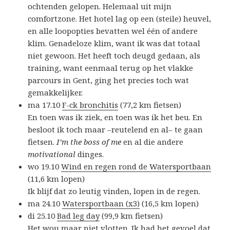
ochtenden gelopen. Helemaal uit mijn
comfortzone. Het hotel lag op een (steile) heuvel,
en alle loopopties bevatten wel één of andere
klim. Genadeloze klim, want ik was dat totaal
niet gewoon. Het heeft toch deugd gedaan, als
training, want eenmaal terug op het vlakke
parcours in Gent, ging het precies toch wat
gemakkelijker.
ma 17.10
F-ck bronchitis
(77,2 km fietsen)
En toen was ik ziek, en toen was ik het beu. En
besloot ik toch maar –reutelend en al– te gaan
fietsen.
I’m the boss of me
en al die andere
motivational
dinges.
wo 19.10
Wind en regen rond de Watersportbaan
(11,6 km lopen)
Ik blijf dat zo leutig vinden, lopen in de regen.
ma 24.10
Watersportbaan (x3)
(16,5 km lopen)
di 25.10
Bad leg day
(99,9 km fietsen)
Het wou maar niet vlotten. Ik had het gevoel dat