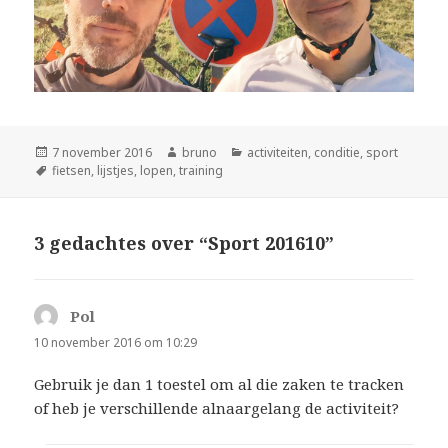
Geplaatst
Auteur
Categorieën
7 november 2016
bruno
activiteiten
,
conditie
,
sport
op
Tags
fietsen
,
lijstjes
,
lopen
,
training
3 gedachtes over “Sport 201610”
Pol
schreef:
10 november 2016 om 10:29
Gebruik je dan 1 toestel om al die zaken te tracken
of heb je verschillende alnaargelang de activiteit?