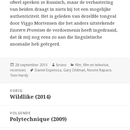
ofwel spreken ze Russisch, maar de verbastering
van beiden draagt in niets bij tot een mogelijke
authenticiteit. Het is geleden van dezelfde tongval
door Viggo Mortensen die het anders uitstekende
Eastern Promises
de verdoemenis heeft ingedraaid,
dat ik mij nog eens zo aan die linguïstische
anomalie heb geërgerd.
Geplaatst
Auteur
Categorieën
28 september 2015
bruno
film
,
film en televisie
,
op
Tags
recensies
Daniel Espinosa
,
Gary Oldman
,
Noomi Rapace
,
Tom Hardy
Bericht
VORIG
navigatie
Wildlike (2014)
Vorig
bericht:
VOLGENDE
Polytechnique (2009)
Volgend
bericht: