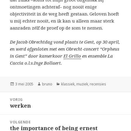
ontmoetingen achteraf– nog nooit enige
objectiviteit in de weg heeft gestaan. Geloven hoeft
u mij echter nooit, en ik kan u alleen maar sterk
aanraden zélf de proef op de som te nemen.
De Jacob Obrechtdag vond plaats te Gent, op 30 april,
en werd afgesloten met een Obrecht-concert “Orpheus
in Gent” door kamerkoor
El Grillo
en ensemble La
Caccia o.l.v.Inge Bollaert.
Geplaatst
Auteur
Categorieën
3 mei 2005
bruno
klassiek
,
muziek
,
recensies
op
Bericht
VORIG
navigatie
werken
Vorig
bericht:
VOLGENDE
the importance of being ernest
Volgend