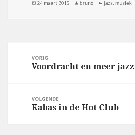
Geplaatst
Auteur
Categorieën
24 maart 2015
bruno
jazz
,
muziek
op
Bericht
navigatie
VORIG
Voordracht en meer jazz
Vorig
bericht:
VOLGENDE
Kabas in de Hot Club
Volgend
bericht: