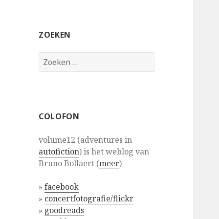
ZOEKEN
Zoeken
naar:
COLOFON
volume12 (adventures in
autofiction
) is het weblog van
Bruno Bollaert (
meer
)
»
facebook
»
concertfotografie/flickr
»
goodreads