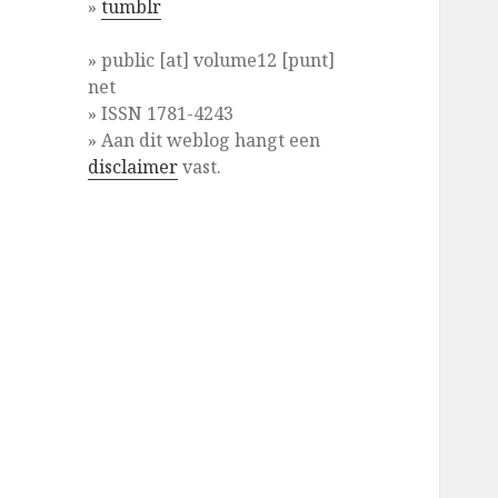
»
tumblr
» public [at] volume12 [punt]
net
» ISSN 1781-4243
» Aan dit weblog hangt een
disclaimer
vast.