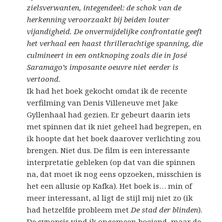
zielsverwanten, integendeel: de schok van de
herkenning veroorzaakt bij beiden louter
vijandigheid. De onvermijdelijke confrontatie geeft
het verhaal een haast thrillerachtige spanning, die
culmineert in een ontknoping zoals die in José
Saramago’s imposante oeuvre niet eerder is
vertoond.
Ik had het boek gekocht omdat ik de recente
verfilming van Denis Villeneuve met Jake
Gyllenhaal had gezien. Er gebeurt daarin iets
met spinnen dat ik niet geheel had begrepen, en
ik hoopte dat het boek daarover verlichting zou
brengen. Niet dus. De film is een interessante
interpretatie gebleken (op dat van die spinnen
na, dat moet ik nog eens opzoeken, misschien is
het een allusie op Kafka). Het boek is… min of
meer interessant, al ligt de stijl mij niet zo (ik
had hetzelfde probleem met
De stad der blinden
).
De synopsis vind ik ongemeen boeiend, maar de