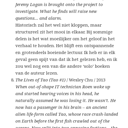
Jeremy Logan is brought onto the project to
investigate. What he finds will raise new
questions… and alarm.
Historisch zal het wel niet kloppen, maar
structureel zit het mooi in elkaar. Bij sommige
delen is het wat moeilijker om het geloof in het
verhaal te houden. Het blijft een ontspannende
en grotendeels boeiende lectuur. Ik heb er in elk
geval geen spijt van dat ik het gelezen heb, en ik
zou wel nog een van die andere ‘solo’ boeken
van de auteur lezen.
The Lives of Tao (Tao #1)
/ Wesley Chu / 2013
When out-of-shape IT technician Roen woke up
and started hearing voices in his head, he
naturally assumed he was losing it. He wasn’t. He
now has a passenger in his brain – an ancient
alien life-form called Tao, whose race crash-landed
on Earth before the first fish crawled out of the
oceans. Now split into two opposing factions – the