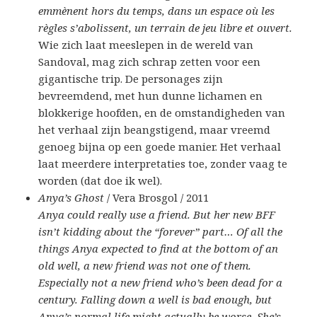
emmènent hors du temps, dans un espace où les
règles s’abolissent, un terrain de jeu libre et ouvert.
Wie zich laat meeslepen in de wereld van
Sandoval, mag zich schrap zetten voor een
gigantische trip. De personages zijn
bevreemdend, met hun dunne lichamen en
blokkerige hoofden, en de omstandigheden van
het verhaal zijn beangstigend, maar vreemd
genoeg bijna op een goede manier. Het verhaal
laat meerdere interpretaties toe, zonder vaag te
worden (dat doe ik wel).
Anya’s Ghost
/ Vera Brosgol / 2011
Anya could really use a friend. But her new BFF
isn’t kidding about the “forever” part… Of all the
things Anya expected to find at the bottom of an
old well, a new friend was not one of them.
Especially not a new friend who’s been dead for a
century. Falling down a well is bad enough, but
Anya’s normal life might actually be worse. She’s