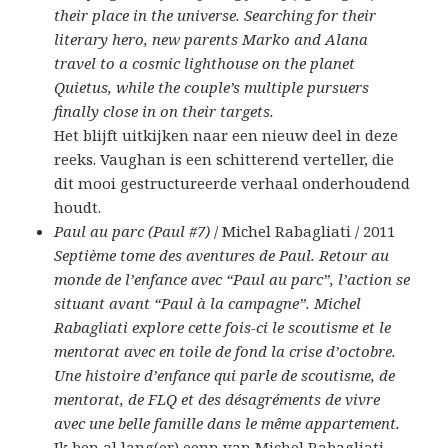
their place in the universe. Searching for their
literary hero, new parents Marko and Alana
travel to a cosmic lighthouse on the planet
Quietus, while the couple’s multiple pursuers
finally close in on their targets.
Het blijft uitkijken naar een nieuw deel in deze
reeks. Vaughan is een schitterend verteller, die
dit mooi gestructureerde verhaal onderhoudend
houdt.
Paul au parc (Paul #7)
/ Michel Rabagliati / 2011
Septième tome des aventures de Paul. Retour au
monde de l’enfance avec “Paul au parc”, l’action se
situant avant “Paul à la campagne”. Michel
Rabagliati explore cette fois-ci le scoutisme et le
mentorat avec en toile de fond la crise d’octobre.
Une histoire d’enfance qui parle de scoutisme, de
mentorat, de FLQ et des désagréments de vivre
avec une belle famille dans le même appartement.
Ik ben al lang(er) eenn van Michel Rabagliati,