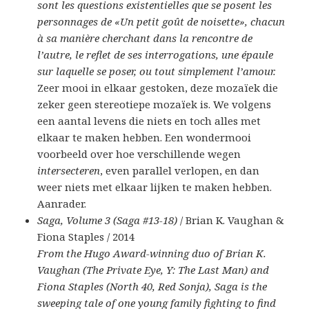
sont les questions existentielles que se posent les
personnages de «Un petit goût de noisette», chacun
à sa manière cherchant dans la rencontre de
l’autre, le reflet de ses interrogations, une épaule
sur laquelle se poser, ou tout simplement l’amour.
Zeer mooi in elkaar gestoken, deze mozaïek die
zeker geen stereotiepe mozaïek is. We volgens
een aantal levens die niets en toch alles met
elkaar te maken hebben. Een wondermooi
voorbeeld over hoe verschillende wegen
intersecteren
, even parallel verlopen, en dan
weer niets met elkaar lijken te maken hebben.
Aanrader.
Saga, Volume 3 (Saga #13-18)
/ Brian K. Vaughan &
Fiona Staples / 2014
From the Hugo Award-winning duo of Brian K.
Vaughan (The Private Eye, Y: The Last Man) and
Fiona Staples (North 40, Red Sonja), Saga is the
sweeping tale of one young family fighting to find