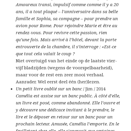
Amoureux transi, impulsif comme comme il y a 20
ans, il a tout plaqué – l’anniversaire dans sa belle
famille et Sophia, sa compagne – pour prendre un
avion pour Rome. Pour rejoindre Marie et être au
rendez-vous. Pour revivre cette passion, rien
qu’une fois. Mais arrivé à l’hôtel, devant la porte
entrouverte de la chambre, il s’interroge : «Est-ce
que tout cela valait le coup ?
Niet overtuigd van het einde op de laatste vier-
vijf bladzijden (wegens de voorspelbaarheid),
maar voor de rest een zeer mooi verhaal.
Aanrader. Wel eerst deel één (her)lezen.
Un petit livre oublié sur un banc
/ Jim / 2014
Camélia est assise sur un banc public. À côté d’elle,
un livre est posé, comme abandonné. Elle l’ouvre et
y découvre une dédicace invitant à le prendre, le
lire et le déposer en retour sur un banc pour un
prochain lecteur. Amusée, Camélia l’emporte. En le
feuilletant chez elle, elle s’aperçoit que certaines