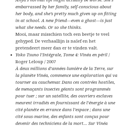
embarrassed by her family, self-conscious about
her body, and she’s pretty much given up on fitting
in at school. A new friend—even a ghost—is just
what she needs. Or so she thinks.
Mooi, maar misschien toch een beetje te veel
gehyped. De verhaallijn is naïef en het
pretendeert meer dan er te vinden valt.
Yoko Tsuno l’Intégrale, Tome 4: Vinéa en péril
/
Roger Leloup / 2007
À deux millions d’années-lumière de la Terre, sur
la planète Vinéa, commence une exploration qui va
tourner au cauchemar. Dans ces contrées hostiles,
de menaçants insectes géants sont programmés
pour tuer ; sur un satellite, des ouvriers esclaves
meurent irradiés en fournissant de l’énergie à une
cité-planète en errance dans l’espace ; dans une
cité sous-marine, des enfants sont conçus pour
devenir des techniciens de la mort… Sur Vinéa