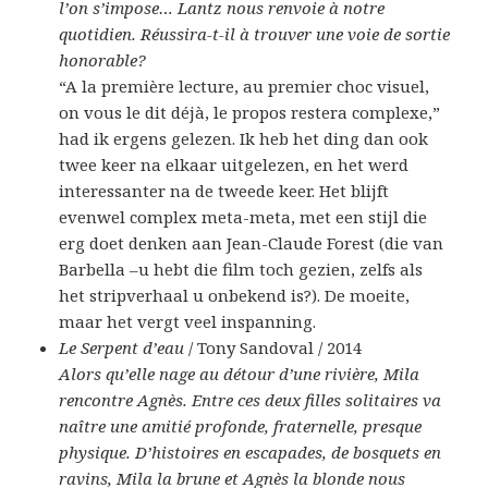
l’on s’impose… Lantz nous renvoie à notre
quotidien. Réussira-t-il à trouver une voie de sortie
honorable?
“A la première lecture, au premier choc visuel,
on vous le dit déjà, le propos restera complexe,”
had ik ergens gelezen. Ik heb het ding dan ook
twee keer na elkaar uitgelezen, en het werd
interessanter na de tweede keer. Het blijft
evenwel complex meta-meta, met een stijl die
erg doet denken aan Jean-Claude Forest (die van
Barbella –u hebt die film toch gezien, zelfs als
het stripverhaal u onbekend is?). De moeite,
maar het vergt veel inspanning.
Le Serpent d’eau
/ Tony Sandoval / 2014
Alors qu’elle nage au détour d’une rivière, Mila
rencontre Agnès. Entre ces deux filles solitaires va
naître une amitié profonde, fraternelle, presque
physique. D’histoires en escapades, de bosquets en
ravins, Mila la brune et Agnès la blonde nous