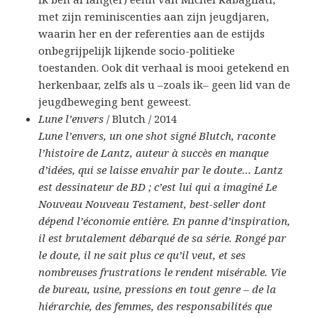
met zijn reminiscenties aan zijn jeugdjaren,
waarin her en der referenties aan de estijds
onbegrijpelijk lijkende socio-politieke
toestanden. Ook dit verhaal is mooi getekend en
herkenbaar, zelfs als u –zoals ik– geen lid van de
jeugdbeweging bent geweest.
Lune l’envers
/ Blutch / 2014
Lune l’envers, un one shot signé Blutch, raconte
l’histoire de Lantz, auteur à succès en manque
d’idées, qui se laisse envahir par le doute… Lantz
est dessinateur de BD ; c’est lui qui a imaginé Le
Nouveau Nouveau Testament, best-seller dont
dépend l’économie entière. En panne d’inspiration,
il est brutalement débarqué de sa série. Rongé par
le doute, il ne sait plus ce qu’il veut, et ses
nombreuses frustrations le rendent misérable. Vie
de bureau, usine, pressions en tout genre – de la
hiérarchie, des femmes, des responsabilités que