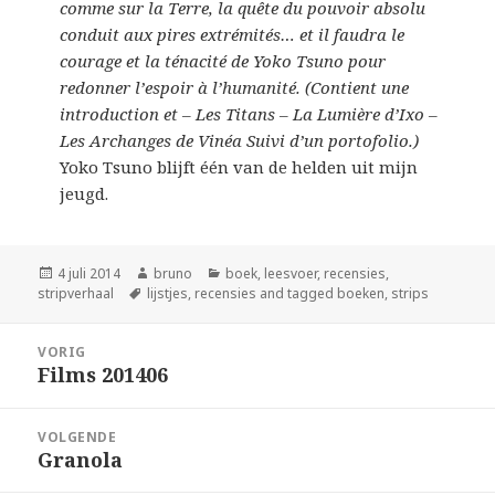
comme sur la Terre, la quête du pouvoir absolu
conduit aux pires extrémités… et il faudra le
courage et la ténacité de Yoko Tsuno pour
redonner l’espoir à l’humanité. (Contient une
introduction et – Les Titans – La Lumière d’Ixo –
Les Archanges de Vinéa Suivi d’un portofolio.)
Yoko Tsuno blijft één van de helden uit mijn
jeugd.
Geplaatst
Auteur
Categorieën
4 juli 2014
bruno
boek
,
leesvoer
,
recensies
,
op
Tags
stripverhaal
lijstjes
,
recensies and tagged boeken
,
strips
Bericht
VORIG
navigatie
Films 201406
Vorig
bericht:
VOLGENDE
Granola
Volgend
bericht: