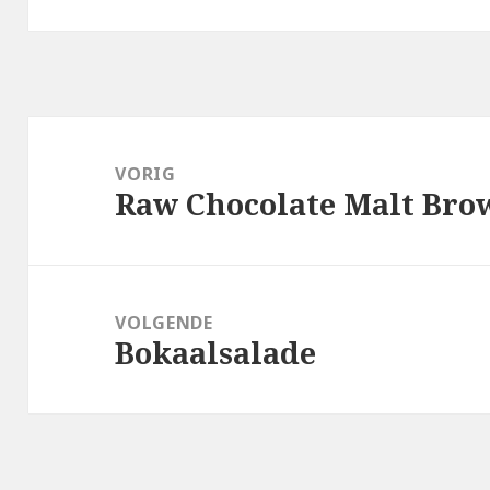
Bericht
navigatie
VORIG
Raw Chocolate Malt Brow
Vorig
bericht:
VOLGENDE
Bokaalsalade
Volgend
bericht: