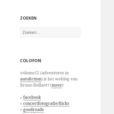
ZOEKEN
Zoeken
naar:
COLOFON
volume12 (adventures in
autofiction
) is het weblog van
Bruno Bollaert (
meer
)
»
facebook
»
concertfotografie/flickr
»
goodreads