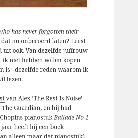
 who has never forgotten their
u dat nu onberoerd laten? Leest
d uit ook. Van dezelfde juffrouw
 ik niet hebben willen kopen
n is –dezelfde reden waarom ik
il lezen.
jst
van Alex ‘The Rest Is Noise’
j The Guardian
, en hij had
 Chopins pianostuk
Ballade No 1
 jaar heeft hij
een boek
an alleen maar dat pianostuk).