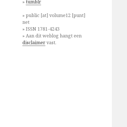
»
tumblr
» public [at] volume12 [punt]
net
» ISSN 1781-4243
» Aan dit weblog hangt een
disclaimer
vast.