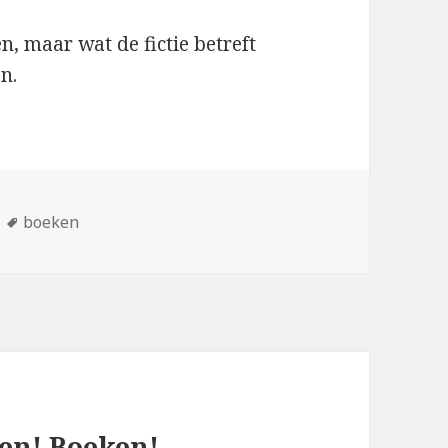
, maar wat de fictie betreft
n.
ën
Tags
boeken
en! Boeken!