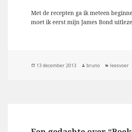
Met de recepten ga ik meteen beginnen
moet ik eerst mijn James Bond uitleze
Geplaatst
Auteur
Categorie
13 december 2013
bruno
leesvoer
op
Een gedachte over “Boek