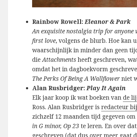
Rainbow Rowell:
Eleanor & Park
An exquisite nostalgia trip for anyone
first love
, volgens de blurb. Hoe kan 
waarschijnlijk in minder dan geen tij
die
Attachments
heeft geschreven, wat
omdat het in dagboekvorm geschreve
The Perks Of Being A Wallflower
niet w
Alan Rusbridger:
Play It Again
Elk jaar koop ik wat boeken van
de li
Ross. Alan Rusbridger is
redacteur bi
zichzelf 12 maanden tijd gegeven om
in G minor, Op 23
te leren. En over dat
geschreven
(dat dus over meer gaat d