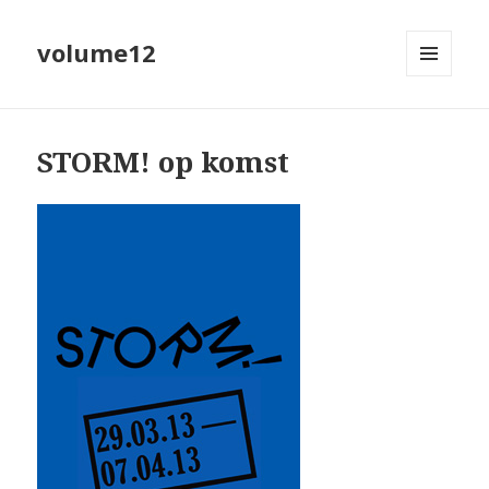
volume12
MENU
EN
WIDGETS
STORM! op komst