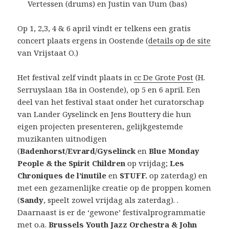
Vertessen (drums) en Justin van Uum (bas)
Op 1, 2,3, 4 & 6 april vindt er telkens een gratis
concert plaats ergens in Oostende (
details op de site
van Vrijstaat O.)
Het festival zelf vindt plaats in
cc De Grote Post
(H.
Serruyslaan 18a in Oostende), op 5 en 6 april. Een
deel van het festival staat onder het curatorschap
van Lander Gyselinck en Jens Bouttery die hun
eigen projecten presenteren, gelijkgestemde
muzikanten uitnodigen
(
Badenhorst/Evrard/Gyselinck
en
Blue Monday
People & the Spirit Children
op vrijdag;
Les
Chroniques de l’inutile
en
STUFF.
op zaterdag) en
met een gezamenlijke creatie op de proppen komen
(
Sandy
, speelt zowel vrijdag als zaterdag). .
Daarnaast is er de ‘gewone’ festivalprogrammatie
met o.a.
Brussels Youth Jazz Orchestra & John