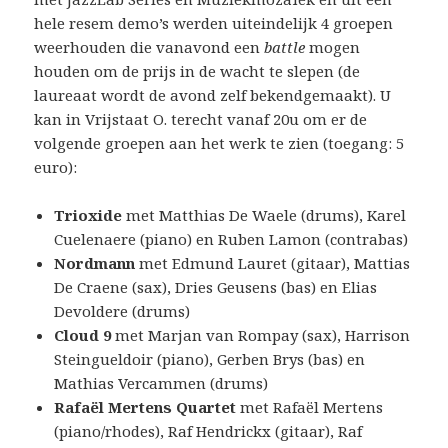
hele resem demo’s werden uiteindelijk 4 groepen
weerhouden die vanavond een
battle
mogen
houden om de prijs in de wacht te slepen (de
laureaat wordt de avond zelf bekendgemaakt). U
kan in Vrijstaat O. terecht vanaf 20u om er de
volgende groepen aan het werk te zien (toegang: 5
euro):
Trioxide
met Matthias De Waele (drums), Karel
Cuelenaere (piano) en Ruben Lamon (contrabas)
Nordmann
met Edmund Lauret (gitaar), Mattias
De Craene (sax), Dries Geusens (bas) en Elias
Devoldere (drums)
Cloud 9
met Marjan van Rompay (sax), Harrison
Steingueldoir (piano), Gerben Brys (bas) en
Mathias Vercammen (drums)
Rafaël Mertens Quartet
met Rafaël Mertens
(piano/rhodes), Raf Hendrickx (gitaar), Raf