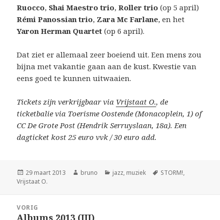
Ruocco
,
Shai Maestro trio
,
Roller trio
(op 5 april)
Rémi Panossian trio
,
Zara Mc Farlane
, en het
Yaron Herman Quartet
(op 6 april).
Dat ziet er allemaal zeer boeiend uit. Een mens zou
bijna met vakantie gaan aan de kust. Kwestie van
eens goed te kunnen uitwaaien.
Tickets zijn verkrijgbaar via
Vrijstaat O.
, de
ticketbalie via Toerisme Oostende (Monacoplein, 1) of
CC De Grote Post (Hendrik Serruyslaan, 18a). Een
dagticket kost 25 euro vvk / 30 euro add.
Geplaatst
Auteur
Categorieën
Tags
29 maart 2013
bruno
jazz
,
muziek
STORM!
,
op
Vrijstaat O.
Bericht
VORIG
navigatie
Albums 2013 (III)
Vorig