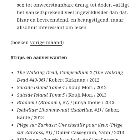
sex tot onweerstaanbare drang tot doden –al ligt
het vanzelfsprekend veel ingewikkelder dan dat.
Bizar en bevreemdend, en beangstigend, maar
absoluut interessant om lezen.
(boeken
vorige maand
)
Strips en aanverwanten
The Walking Dead, Compendium 2 (The Walking
Dead #49-96)
/ Robert Kirkman / 2012
Suicide Island Tome 4
/ Kouji Mori / 2012
Suicide Island Tome 5
/ Kouji Mori / 2013
Btooom ! (Btooom !, #7)
/ Junya Inoue / 2013
Isabellae: L’homme-nuit (Isabellae, #1)
/ Gabor,
Raule / 2013
Piège sur Zarkass: Une chenille pour deux (Piège
sur Zarkass, #1)
/ Didier Cassegrain, Yann / 2013
Millenium, d’après la trilogie de Stieg Larsson