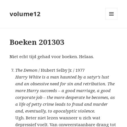
volume12
MENU
EN
WIDGETS
Boeken 201303
Niet echt tijd gehad voor boeken. Helaas.
The Demon
/ Hubert Selby Jr. / 1977
Harry White is a man haunted by a satyr’s lust
and an obsessive need for sin and retribution. The
more Harry succeeds – a good marriage, a good
corporate job – the more desperate he becomes, as
a life of petty crime leads to fraud and murder
and, eventually, to apocalyptic violence.
Ugh. Beter niet lezen wanneer u zich wat
depressief voelt. Van onweerstaanbare drang tot