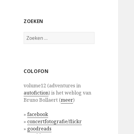
ZOEKEN
Zoeken
naar:
COLOFON
volume12 (adventures in
autofiction
) is het weblog van
Bruno Bollaert (
meer
)
»
facebook
»
concertfotografie/flickr
»
goodreads