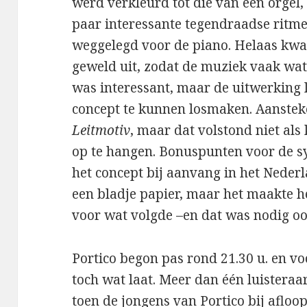
werd verkleurd tot die van een orgel
paar interessante tegendraadse ritme
weggelegd voor de piano. Helaas kwam
geweld uit, zodat de muziek vaak wat
was interessant, maar de uitwerking le
concept te kunnen losmaken. Aansteke
Leitmotiv
, maar dat volstond niet als
op te hangen. Bonuspunten voor de s
het concept bij aanvang in het Nederl
een bladje papier, maar het maakte he
voor wat volgde –en dat was nodig oo
Portico begon pas rond 21.30 u. en vo
toch wat laat. Meer dan één luisteraa
toen de jongens van Portico bij afloo