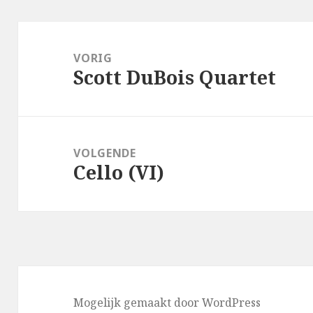
Bericht
navigatie
VORIG
Scott DuBois Quartet
Vorig
bericht:
VOLGENDE
Cello (VI)
Volgend
bericht:
Mogelijk gemaakt door WordPress