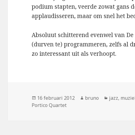
podium stapten, veerde zowat gans de
applaudisseren, maar om snel het be
Absoluut schitterend evenwel van De B
(durven te) programmeren, zelfs al d
zo interessant uit als verhoopt.
Geplaatst
Auteur
Categorieë
16 februari 2012
bruno
jazz
,
muzie
op
Portico Quartet