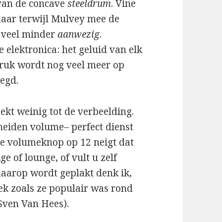
van de concave
steeldrum
. Vine
aar terwijl Mulvey mee de
e veel minder
aanwezig
.
 elektronica: het geluid van elk
ruk wordt nog veel meer op
egd.
ekt weinig tot de verbeelding.
heiden volume– perfect dienst
de volumeknop op 12 neigt dat
e of lounge, of vult u zelf
daarop wordt geplakt denk ik,
ek zoals ze populair was rond
Sven Van Hees).