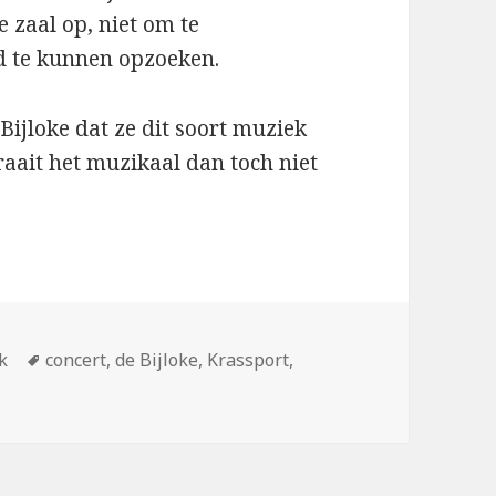
 zaal op, niet om te
d te kunnen opzoeken.
ijloke dat ze dit soort muziek
raait het muzikaal dan toch niet
n
Tags
k
concert
,
de Bijloke
,
Krassport
,