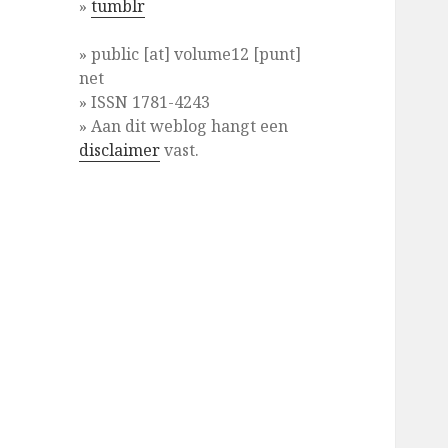
»
tumblr
» public [at] volume12 [punt]
net
» ISSN 1781-4243
» Aan dit weblog hangt een
disclaimer
vast.