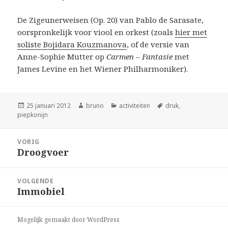
De Zigeunerweisen (Op. 20) van Pablo de Sarasate,
oorspronkelijk voor viool en orkest (zoals
hier met
soliste Bojidara Kouzmanova
, of de versie van
Anne-Sophie Mutter op
Carmen – Fantasie
met
James Levine en het Wiener Philharmoniker).
Geplaatst
Auteur
Categorieën
Tags
25 januari 2012
bruno
activiteiten
druk
,
op
piepkonijn
Bericht
VORIG
navigatie
Droogvoer
Vorig
bericht:
VOLGENDE
Immobiel
Volgend
bericht:
Mogelijk gemaakt door WordPress