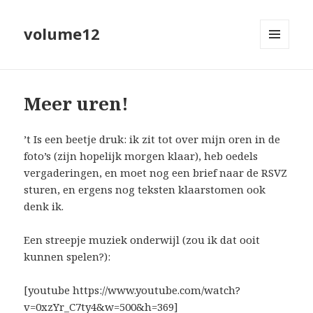
volume12
MENU
EN
WIDGETS
Meer uren!
’t Is een beetje druk: ik zit tot over mijn oren in de
foto’s (zijn hopelijk morgen klaar), heb oedels
vergaderingen, en moet nog een brief naar de RSVZ
sturen, en ergens nog teksten klaarstomen ook
denk ik.
Een streepje muziek onderwijl (zou ik dat ooit
kunnen spelen?):
[youtube https://www.youtube.com/watch?
v=0xzYr_C7ty4&w=500&h=369]