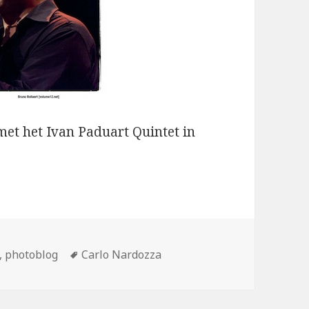
et het Ivan Paduart Quintet in
Tags
,
photoblog
Carlo Nardozza