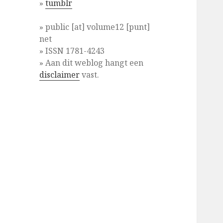
»
tumblr
» public [at] volume12 [punt]
net
» ISSN 1781-4243
» Aan dit weblog hangt een
disclaimer
vast.