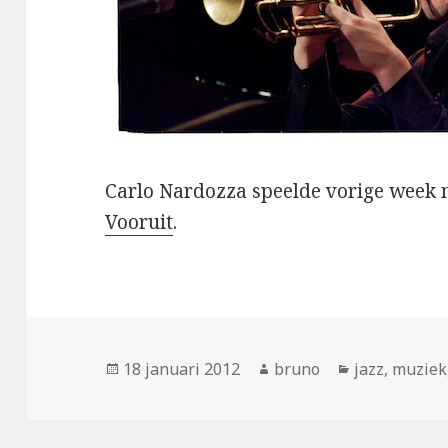
Carlo Nardozza speelde vorige week m
Vooruit
.
Geplaatst
Auteur
Categorieën
18 januari 2012
bruno
jazz
,
muziek
op