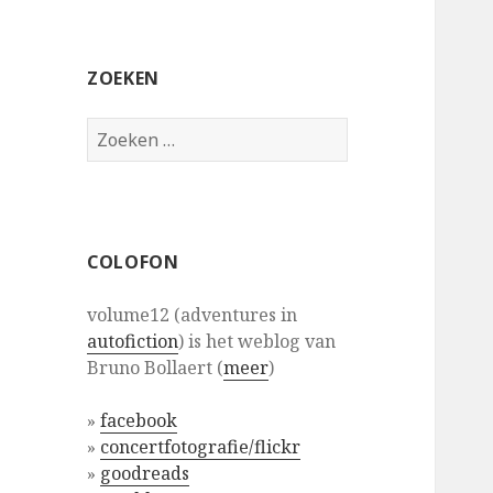
ZOEKEN
Zoeken
naar:
COLOFON
volume12 (adventures in
autofiction
) is het weblog van
Bruno Bollaert (
meer
)
»
facebook
»
concertfotografie/flickr
»
goodreads