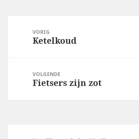
Bericht
navigatie
VORIG
Ketelkoud
Vorig
bericht:
VOLGENDE
Fietsers zijn zot
Volgend
bericht: