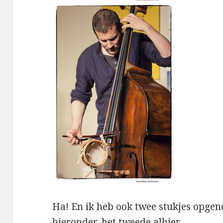
Ha! En ik heb ook twee stukjes opgen
hieronder,
het tweede alhier
.