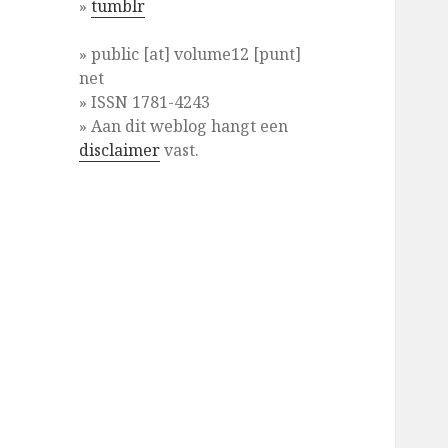
»
tumblr
» public [at] volume12 [punt]
net
» ISSN 1781-4243
» Aan dit weblog hangt een
disclaimer
vast.