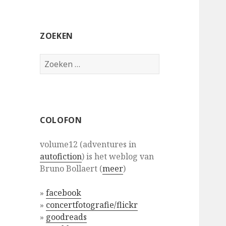
ZOEKEN
Zoeken
naar:
COLOFON
volume12 (adventures in
autofiction
) is het weblog van
Bruno Bollaert (
meer
)
»
facebook
»
concertfotografie/flickr
»
goodreads