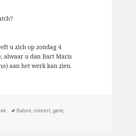
atch?
eft u zich op zondag 4
, alwaar u dan Bart Maris
o) aan het werk kan zien.
eën
Tags
iek
Baloni
,
concert
,
gent
,