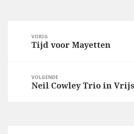
Bericht
navigatie
VORIG
Tijd voor Mayetten
Vorig
bericht:
VOLGENDE
Neil Cowley Trio in Vrijs
Volgend
bericht: