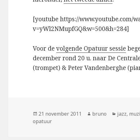
[youtube https://www.youtube.com/w
v=yWl2NMupfGQ&w=500&h=284]
Voor de
volgende Opatuur sessie
bege
december rond 20 u. naar De Centrale
(trompet) & Peter Vandenberghe (pian
Geplaatst
Auteur
Categori
21 november 2011
bruno
jazz
,
muz
op
opatuur