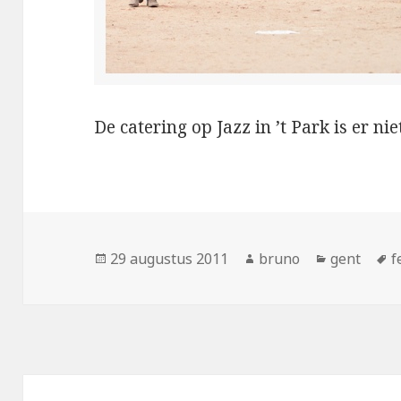
De catering op Jazz in ’t Park is er ni
Geplaatst
Auteur
Categorie
T
29 augustus 2011
bruno
gent
f
op
Bericht