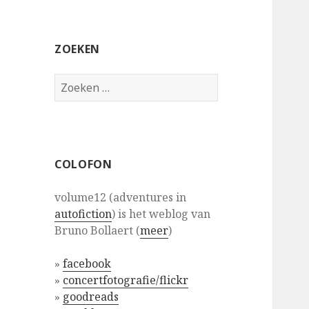
ZOEKEN
Zoeken
naar:
COLOFON
volume12 (adventures in
autofiction
) is het weblog van
Bruno Bollaert (
meer
)
»
facebook
»
concertfotografie/flickr
»
goodreads