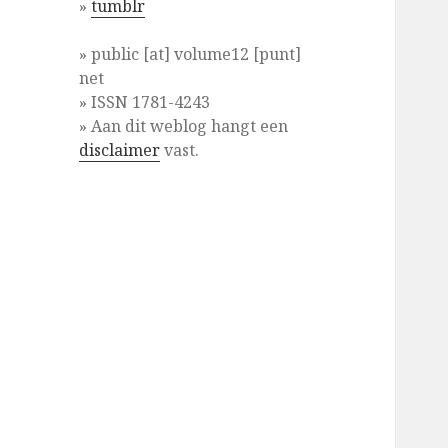
»
tumblr
» public [at] volume12 [punt]
net
» ISSN 1781-4243
» Aan dit weblog hangt een
disclaimer
vast.