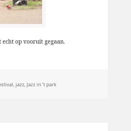
et echt op vooruit gegaan.
ën
ags
estival
,
jazz
,
Jazz in 't park