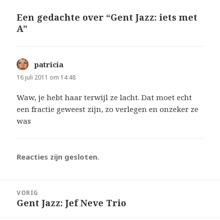
Een gedachte over “Gent Jazz: iets met
A”
patricia
schreef:
16 juli 2011 om 14:48
Waw, je hebt haar terwijl ze lacht. Dat moet echt
een fractie geweest zijn, zo verlegen en onzeker ze
was
Reacties zijn gesloten.
Bericht
VORIG
navigatie
Gent Jazz: Jef Neve Trio
Vorig
bericht: