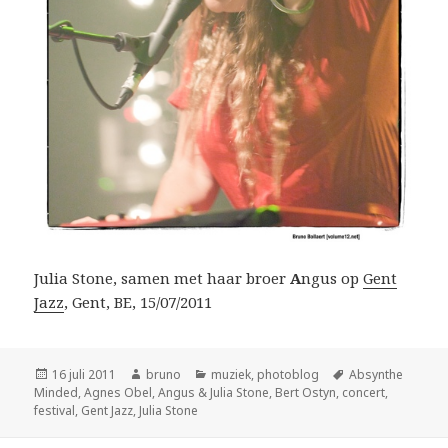
Julia Stone, samen met haar broer
A
ngus op
Gent
Jazz
, Gent, BE, 15/07/2011
Geplaatst
Auteur
Categorieën
Tags
16 juli 2011
bruno
muziek
,
photoblog
Absynthe
op
Minded
,
Agnes Obel
,
Angus & Julia Stone
,
Bert Ostyn
,
concert
,
festival
,
Gent Jazz
,
Julia Stone