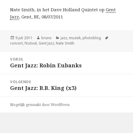
Nate Smith, in het Dave Holland Quintet op
Gent
Jazz
, Gent, BE, 08/07/2011
Geplaatst
Auteur
Categorieën
Tags
9 juli 2011
bruno
jazz
,
muziek
,
photoblog
op
concert
,
festival
,
Gent Jazz
,
Nate Smith
Bericht
VORIG
navigatie
Gent Jazz: Robin Eubanks
Vorig
bericht:
VOLGENDE
Gent Jazz: B.B. King (x3)
Volgend
bericht:
Mogelijk gemaakt door WordPress