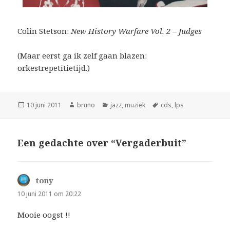
Colin Stetson:
New History Warfare Vol. 2 – Judges
(Maar eerst ga ik zelf gaan blazen:
orkestrepetitietijd.)
Geplaatst
Auteur
Categorieën
Tags
10 juni 2011
bruno
jazz
,
muziek
cds
,
lps
op
Een gedachte over “Vergaderbuit”
tony
schreef:
10 juni 2011 om 20:22
Mooie oogst !!