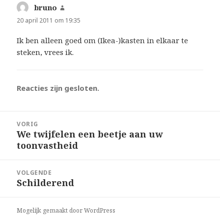
bruno
schreef:
20 april 2011 om 19:35
Ik ben alleen goed om (Ikea-)kasten in elkaar te
steken, vrees ik.
Reacties zijn gesloten.
Bericht
VORIG
navigatie
We twijfelen een beetje aan uw
Vorig
toonvastheid
bericht:
VOLGENDE
Schilderend
Volgend
bericht:
Mogelijk gemaakt door WordPress