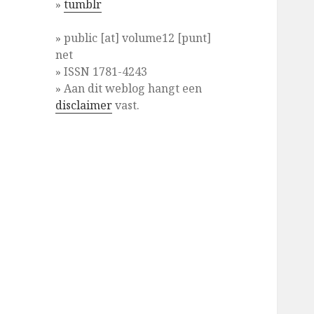
»
tumblr
» public [at] volume12 [punt]
net
» ISSN 1781-4243
» Aan dit weblog hangt een
disclaimer
vast.