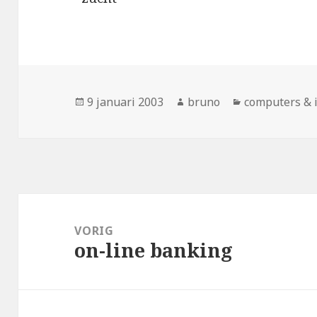
Geplaatst
Auteur
Categorieën
9 januari 2003
bruno
computers & 
op
Bericht
navigatie
VORIG
on-line banking
Vorig
bericht: