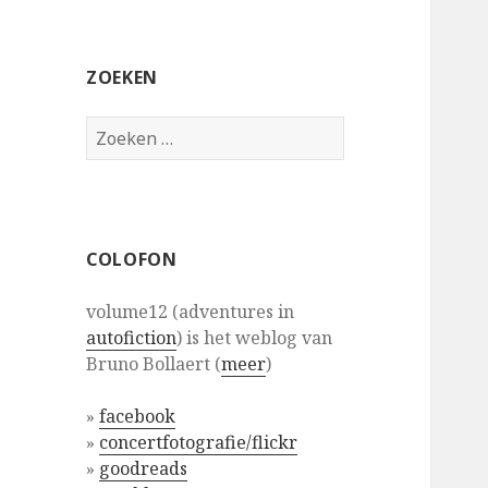
ZOEKEN
Zoeken
naar:
COLOFON
volume12 (adventures in
autofiction
) is het weblog van
Bruno Bollaert (
meer
)
»
facebook
»
concertfotografie/flickr
»
goodreads