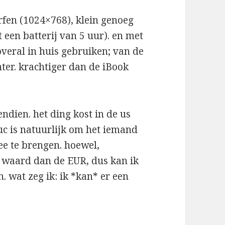
rfen (1024×768), klein genoeg
een batterij van 5 uur). en met
veral in huis gebruiken; van de
hter. krachtiger dan de iBook
endien. het ding kost in de us
ruc is natuurlijk om het iemand
ee te brengen. hoewel,
r waard dan de EUR, dus kan ik
n. wat zeg ik: ik *kan* er een