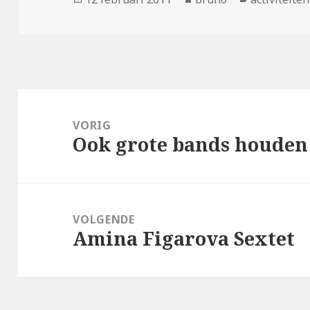
op
Bericht
navigatie
VORIG
Ook grote bands houden
Vorig
bericht:
VOLGENDE
Amina Figarova Sextet
Volgend
bericht: