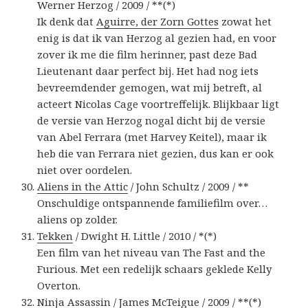
Werner Herzog / 2009 / **(*)
Ik denk dat
Aguirre, der Zorn Gottes
zowat het
enig is dat ik van Herzog al gezien had, en voor
zover ik me die film herinner, past deze Bad
Lieutenant daar perfect bij. Het had nog iets
bevreemdender gemogen, wat mij betreft, al
acteert Nicolas Cage voortreffelijk. Blijkbaar ligt
de versie van Herzog nogal dicht bij de versie
van Abel Ferrara (met Harvey Keitel), maar ik
heb die van Ferrara niet gezien, dus kan er ook
niet over oordelen.
Aliens in the Attic
/ John Schultz / 2009 / **
Onschuldige ontspannende familiefilm over…
aliens op zolder.
Tekken
/ Dwight H. Little / 2010 / *(*)
Een film van het niveau van The Fast and the
Furious. Met een redelijk schaars geklede Kelly
Overton.
Ninja Assassin
/ James McTeigue / 2009 / **(*)