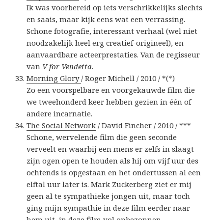
Ik was voorbereid op iets verschrikkelijks slechts
en saais, maar kijk eens wat een verrassing.
Schone fotografie, interessant verhaal (wel niet
noodzakelijk heel erg creatief-origineel), en
aanvaardbare acteerprestaties. Van de regisseur
van
V for Vendetta
.
Morning Glory
/ Roger Michell / 2010 / *(*)
Zo een voorspelbare en voorgekauwde film die
we tweehonderd keer hebben gezien in één of
andere incarnatie.
The Social Network
/ David Fincher / 2010 / ***
Schone, wervelende film die geen seconde
verveelt en waarbij een mens er zelfs in slaagt
zijn ogen open te houden als hij om vijf uur des
ochtends is opgestaan en het ondertussen al een
elftal uur later is. Mark Zuckerberg ziet er mij
geen al te sympathieke jongen uit, maar toch
ging mijn sympathie in deze film eerder naar
hem uit, in deze film vol onbezonnen