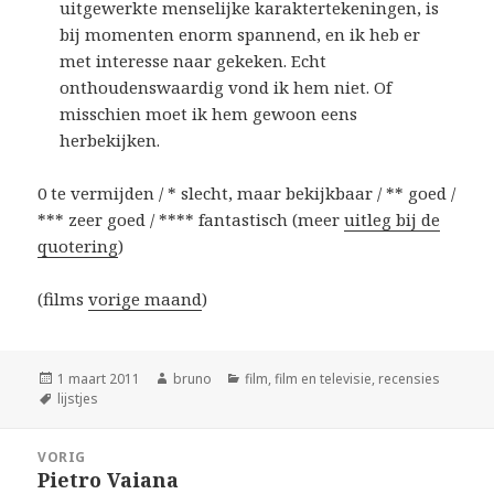
uitgewerkte menselijke karaktertekeningen, is
bij momenten enorm spannend, en ik heb er
met interesse naar gekeken. Echt
onthoudenswaardig vond ik hem niet. Of
misschien moet ik hem gewoon eens
herbekijken.
0 te vermijden / * slecht, maar bekijkbaar / ** goed /
*** zeer goed / **** fantastisch (meer
uitleg bij de
quotering
)
(films
vorige maand
)
Geplaatst
Auteur
Categorieën
1 maart 2011
bruno
film
,
film en televisie
,
recensies
op
Tags
lijstjes
Bericht
VORIG
navigatie
Pietro Vaiana
Vorig