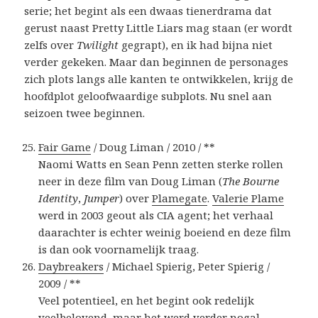
serie; het begint als een dwaas tienerdrama dat
gerust naast Pretty Little Liars mag staan (er wordt
zelfs over
Twilight
gegrapt), en ik had bijna niet
verder gekeken. Maar dan beginnen de personages
zich plots langs alle kanten te ontwikkelen, krijg de
hoofdplot geloofwaardige subplots. Nu snel aan
seizoen twee beginnen.
Fair Game
/ Doug Liman / 2010 / **
Naomi Watts en Sean Penn zetten sterke rollen
neer in deze film van Doug Liman (
The Bourne
Identity
,
Jumper
) over
Plamegate
.
Valerie Plame
werd in 2003 geout als CIA agent; het verhaal
daarachter is echter weinig boeiend en deze film
is dan ook voornamelijk traag.
Daybreakers
/ Michael Spierig, Peter Spierig /
2009 / **
Veel potentieel, en het begint ook redelijk
veelbelovend, maar het werd verder nogal