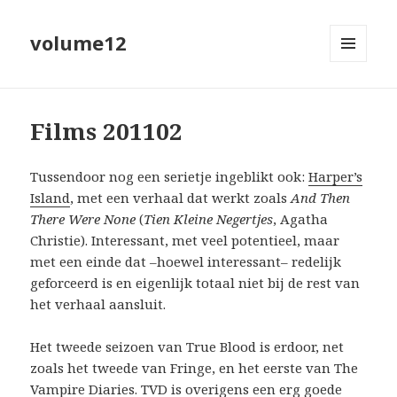
volume12
MENU
EN
WIDGETS
Films 201102
Tussendoor nog een serietje ingeblikt ook:
Harper’s
Island
, met een verhaal dat werkt zoals
And Then
There Were None
(
Tien Kleine Negertjes
, Agatha
Christie). Interessant, met veel potentieel, maar
met een einde dat –hoewel interessant– redelijk
geforceerd is en eigenlijk totaal niet bij de rest van
het verhaal aansluit.
Het tweede seizoen van True Blood is erdoor, net
zoals het tweede van Fringe, en het eerste van The
Vampire Diaries. TVD is overigens een erg goede