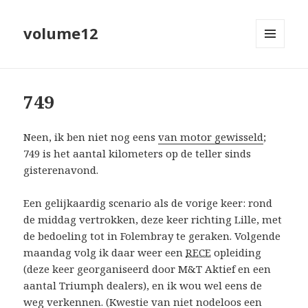
volume12
MENU
EN
WIDGETS
749
Neen, ik ben niet nog eens
van motor gewisseld
;
749 is het aantal kilometers op de teller sinds
gisterenavond.
Een gelijkaardig scenario als de vorige keer: rond
de middag vertrokken, deze keer richting Lille, met
de bedoeling tot in Folembray te geraken. Volgende
maandag volg ik daar weer een
RECE
opleiding
(deze keer georganiseerd door M&T Aktief en een
aantal Triumph dealers), en ik wou wel eens de
weg verkennen. (Kwestie van niet nodeloos een