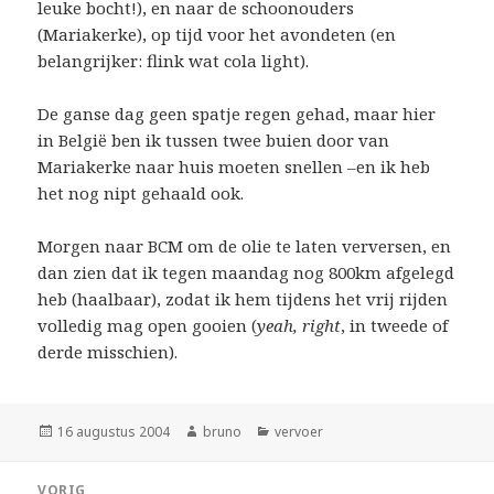
leuke bocht!), en naar de schoonouders
(Mariakerke), op tijd voor het avondeten (en
belangrijker: flink wat cola light).
De ganse dag geen spatje regen gehad, maar hier
in België ben ik tussen twee buien door van
Mariakerke naar huis moeten snellen –en ik heb
het nog nipt gehaald ook.
Morgen naar BCM om de olie te laten verversen, en
dan zien dat ik tegen maandag nog 800km afgelegd
heb (haalbaar), zodat ik hem tijdens het vrij rijden
volledig mag open gooien (
yeah, right
, in tweede of
derde misschien).
Geplaatst
Auteur
Categorieën
16 augustus 2004
bruno
vervoer
op
Bericht
VORIG