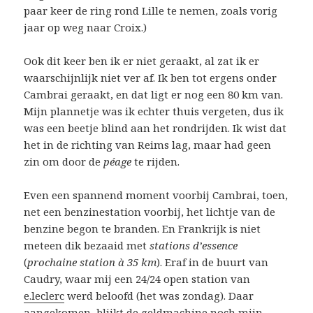
paar keer de ring rond Lille te nemen, zoals vorig
jaar op weg naar Croix.)
Ook dit keer ben ik er niet geraakt, al zat ik er
waarschijnlijk niet ver af. Ik ben tot ergens onder
Cambrai geraakt, en dat ligt er nog een 80 km van.
Mijn plannetje was ik echter thuis vergeten, dus ik
was een beetje blind aan het rondrijden. Ik wist dat
het in de richting van Reims lag, maar had geen
zin om door de
péage
te rijden.
Even een spannend moment voorbij Cambrai, toen,
net een benzinestation voorbij, het lichtje van de
benzine begon te branden. En Frankrijk is niet
meteen dik bezaaid met
stations d’essence
(
prochaine station à 35 km
). Eraf in de buurt van
Caudry, waar mij een 24/24 open station van
e.leclerc
werd beloofd (het was zondag). Daar
aangekomen, blijkt de geldmachine noch mijn