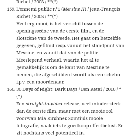
Richet / 2008 / **(*)
L’ennemi public n°1
(
Mersine II
) / Jean-François
Richet / 2008 / **(*)
Heel erg mooi, is het verschil tussen de
openingsscène van de eerste film, en de
slotscène van de tweede. Het gaat om hetzelfde
gegeven, gefilmd resp. vanuit het standpunt van
Mesrine, en vanuit dat van de politie.
Meeslepend verhaal, waarin het al te
gemakkelijk is om de kant van Mesrine te
nemen, die afgeschilderd wordt als een schelm
i.p.v. een moordenaar.
30 Days of Night: Dark Days
/ Ben Ketai / 2010 / *
(*)
Een
straight-to-video
release, veel minder sterk
dan de eerste film, maar met een mooie rol
voor/van Mia Kirshner. Somtijds mooie
fotografie, vaak iets te goedkoop effectbelust. Er
zit nochtans veel potentieel in.