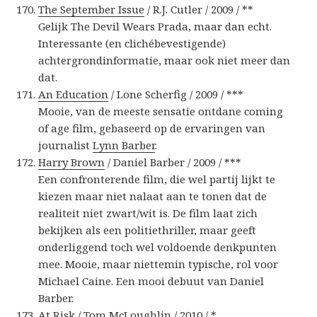
The September Issue
/ R.J. Cutler / 2009 / **
Gelijk The Devil Wears Prada, maar dan echt.
Interessante (en clichébevestigende)
achtergrondinformatie, maar ook niet meer dan
dat.
An Education
/ Lone Scherfig / 2009 / ***
Mooie, van de meeste sensatie ontdane coming
of age film, gebaseerd op de ervaringen van
journalist
Lynn Barber
.
Harry Brown
/ Daniel Barber / 2009 / ***
Een confronterende film, die wel partij lijkt te
kiezen maar niet nalaat aan te tonen dat de
realiteit niet zwart/wit is. De film laat zich
bekijken als een politiethriller, maar geeft
onderliggend toch wel voldoende denkpunten
mee. Mooie, maar niettemin typische, rol voor
Michael Caine. Een mooi debuut van Daniel
Barber.
At Risk
/ Tom McLoughlin / 2010 / *