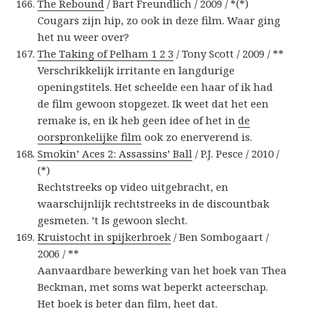
The Rebound
/ Bart Freundlich / 2009 / *(*)
Cougars zijn hip, zo ook in deze film. Waar ging
het nu weer over?
The Taking of Pelham 1 2 3
/ Tony Scott / 2009 / **
Verschrikkelijk irritante en langdurige
openingstitels. Het scheelde een haar of ik had
de film gewoon stopgezet. Ik weet dat het een
remake is, en ik heb geen idee of het in
de
oorspronkelijke film
ook zo enerverend is.
Smokin’ Aces 2: Assassins’ Ball
/ P.J. Pesce / 2010 /
(*)
Rechtstreeks op video uitgebracht, en
waarschijnlijk rechtstreeks in de discountbak
gesmeten. ’t Is gewoon slecht.
Kruistocht in spijkerbroek
/ Ben Sombogaart /
2006 / **
Aanvaardbare bewerking van het boek van Thea
Beckman, met soms wat beperkt acteerschap.
Het boek is beter dan film, heet dat.