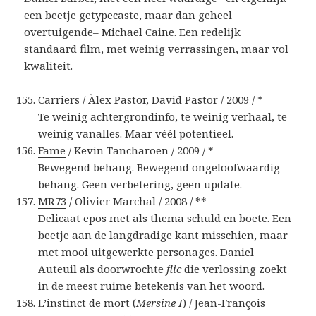
een beetje getypecaste, maar dan geheel
overtuigende– Michael Caine. Een redelijk
standaard film, met weinig verrassingen, maar vol
kwaliteit.
Carriers
/ Àlex Pastor, David Pastor / 2009 / *
Te weinig achtergrondinfo, te weinig verhaal, te
weinig vanalles. Maar véél potentieel.
Fame
/ Kevin Tancharoen / 2009 / *
Bewegend behang. Bewegend ongeloofwaardig
behang. Geen verbetering, geen update.
MR73
/ Olivier Marchal / 2008 / **
Delicaat epos met als thema schuld en boete. Een
beetje aan de langdradige kant misschien, maar
met mooi uitgewerkte personages. Daniel
Auteuil als doorwrochte
flic
die verlossing zoekt
in de meest ruime betekenis van het woord.
L’instinct de mort
(
Mersine I
) / Jean-François