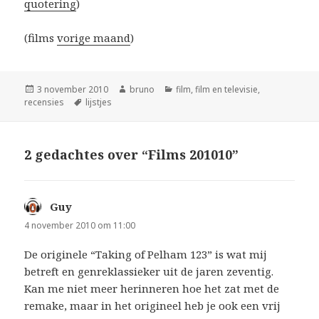
quotering
)
(films
vorige maand
)
Geplaatst
Auteur
Categorieën
3 november 2010
bruno
film
,
film en televisie
,
op
Tags
recensies
lijstjes
2 gedachtes over “Films 201010”
Guy
schreef:
4 november 2010 om 11:00
De originele “Taking of Pelham 123” is wat mij
betreft en genreklassieker uit de jaren zeventig.
Kan me niet meer herinneren hoe het zat met de
remake, maar in het origineel heb je ook een vrij