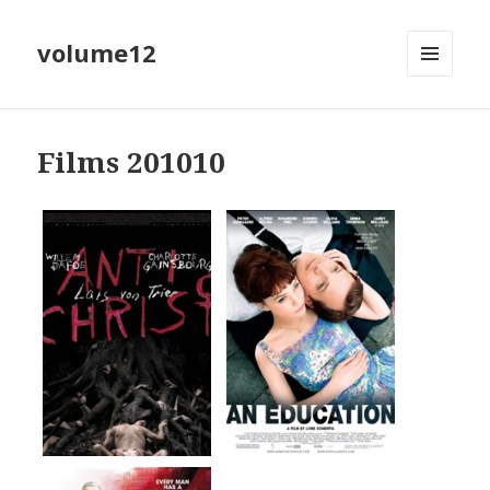
volume12
MENU
EN
WIDGETS
Films 201010