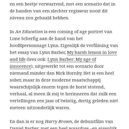
en een beetje verwarrend, met een scenario dat in
de handen van een slechter regisseur nooit dit
niveau zou gehaald hebben.
In
An Education
is een coming of age portret van
Lone Scherfig aan de hand van het
hoofdpersonnage Lynn. Eigenlijk de verfilming van
het essay van Lynn Barber,
My harsh lesson in love
and life
(lees ook:
Lynn Barber: My age of
innocence
), uitgewerkt tot een scenario door
niemand minder dan Nick Hornby. Het is een heel
sober, maar in deze moderne maatschappij
waarschijnlijk enorm tegen de borst stotend,
verhaal, al meen ik mij te herinneren dat zulk een
vertellingen een jaar of twintig, dertig geleden niet
meteen uitzonderlijk waren.
En dan is er nog
Harry Brown
, de debuutfilm van
Daniel Barber, met een heel waardige –en eigenlijk