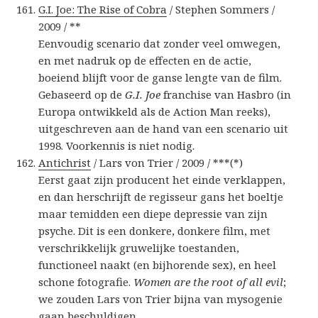
G.I. Joe: The Rise of Cobra
/ Stephen Sommers /
2009 / **
Eenvoudig scenario dat zonder veel omwegen,
en met nadruk op de effecten en de actie,
boeiend blijft voor de ganse lengte van de film.
Gebaseerd op de
G.I. Joe
franchise van Hasbro (in
Europa ontwikkeld als de Action Man reeks),
uitgeschreven aan de hand van een scenario uit
1998. Voorkennis is niet nodig.
Antichrist
/ Lars von Trier / 2009 / ***(*)
Eerst gaat zijn producent het einde verklappen,
en dan herschrijft de regisseur gans het boeltje
maar temidden een diepe depressie van zijn
psyche. Dit is een donkere, donkere film, met
verschrikkelijk gruwelijke toestanden,
functioneel naakt (en bijhorende sex), en heel
schone fotografie.
Women are the root of all evil
;
we zouden Lars von Trier bijna van mysogenie
gaan beschuldigen.