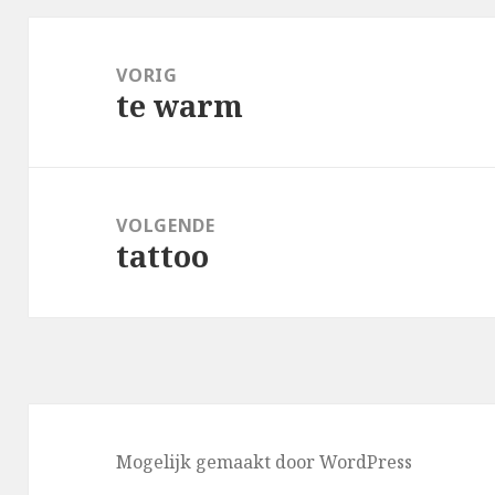
Bericht
navigatie
VORIG
te warm
Vorig
bericht:
VOLGENDE
tattoo
Volgend
bericht:
Mogelijk gemaakt door WordPress