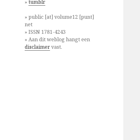
»
tumblr
» public [at] volume12 [punt]
net
» ISSN 1781-4243
» Aan dit weblog hangt een
disclaimer
vast.