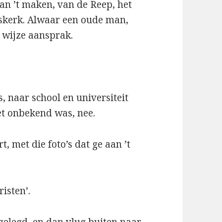
an ’t maken, van de Reep, het
fskerk. Alwaar een oude man,
 wijze aansprak.
, naar school en universiteit
et onbekend was, nee.
, met die foto’s dat ge aan ’t
isten’.
gelegd, en dan vlug buiten naar