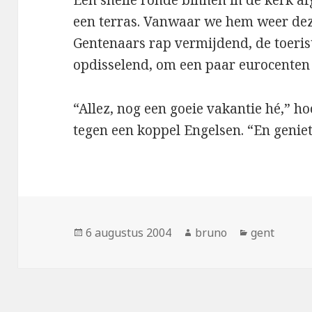
een terras. Vanwaar we hem weer dez
Gentenaars rap vermijdend, de toeris
opdisselend, om een paar eurocenten i
“Allez, nog een goeie vakantie hé,” 
tegen een koppel Engelsen. “En genie
Geplaatst
Auteur
Categorieë
6 augustus 2004
bruno
gent
op