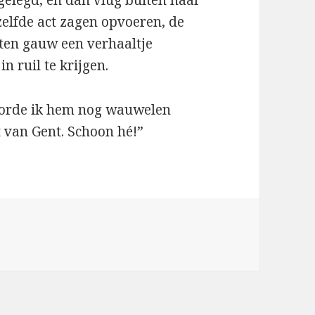
elfde act zagen opvoeren, de
ten gauw een verhaaltje
n ruil te krijgen.
hoorde ik hem nog wauwelen
t van Gent. Schoon hé!”
n