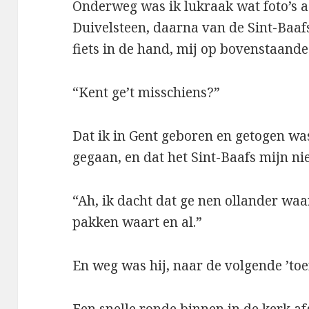
Onderweg was ik lukraak wat foto’s a
Duivelsteen, daarna van de Sint-Baa
fiets in de hand, mij op bovenstaande
“Kent ge’t misschiens?”
Dat ik in Gent geboren en getogen was
gegaan, en dat het Sint-Baafs mijn ni
“Ah, ik dacht dat ge nen ollander waart
pakken waart en al.”
En weg was hij, naar de volgende ’toer
Een snelle ronde binnen in de kerk af