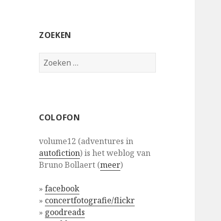
ZOEKEN
Zoeken
naar:
COLOFON
volume12 (adventures in
autofiction
) is het weblog van
Bruno Bollaert (
meer
)
»
facebook
»
concertfotografie/flickr
»
goodreads