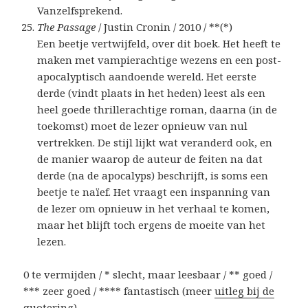
Vanzelfsprekend.
The Passage
/ Justin Cronin / 2010 / **(*)
Een beetje vertwijfeld, over dit boek. Het heeft te
maken met vampierachtige wezens en een post-
apocalyptisch aandoende wereld. Het eerste
derde (vindt plaats in het heden) leest als een
heel goede thrillerachtige roman, daarna (in de
toekomst) moet de lezer opnieuw van nul
vertrekken. De stijl lijkt wat veranderd ook, en
de manier waarop de auteur de feiten na dat
derde (na de apocalyps) beschrijft, is soms een
beetje te naïef. Het vraagt een inspanning van
de lezer om opnieuw in het verhaal te komen,
maar het blijft toch ergens de moeite van het
lezen.
0 te vermijden / * slecht, maar leesbaar / ** goed /
*** zeer goed / **** fantastisch (meer
uitleg bij de
quotering
)